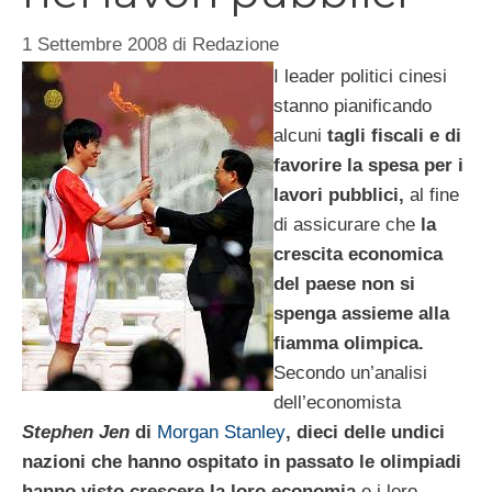
1 Settembre 2008
di
Redazione
I leader politici cinesi
stanno pianificando
alcuni
tagli fiscali e di
favorire la spesa per i
lavori pubblici,
al fine
di assicurare che
la
crescita economica
del paese non si
spenga assieme alla
fiamma olimpica.
Secondo un’analisi
dell’economista
Stephen Jen
di
Morgan Stanley
, dieci delle undici
nazioni che hanno ospitato in passato le olimpiadi
hanno visto crescere la loro economia
e i loro