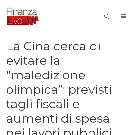
Vai
al
ME
contenuto
La Cina cerca di
evitare la
“maledizione
olimpica”: previsti
tagli fiscali e
aumenti di spesa
nei lavori pubblici