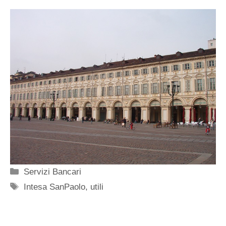
Categorie
Servizi Bancari
Tag
Intesa SanPaolo
,
utili