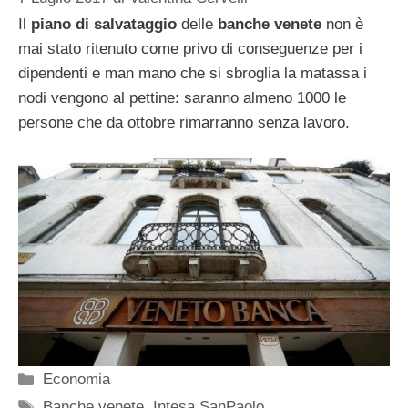
Il
piano di salvataggio
delle
banche venete
non è
mai stato ritenuto come privo di conseguenze per i
dipendenti e man mano che si sbroglia la matassa i
nodi vengono al pettine: saranno almeno 1000 le
persone che da ottobre rimarranno senza lavoro.
Categorie
Economia
Tag
Banche venete
,
Intesa SanPaolo