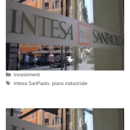
Categorie
Investimenti
Tag
Intesa SanPaolo
,
piano industriale