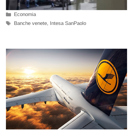
Categorie
Economia
Tag
Banche venete
,
Intesa SanPaolo