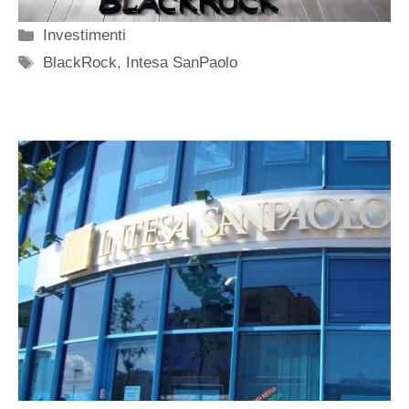
Categorie
Investimenti
Tag
BlackRock
,
Intesa SanPaolo