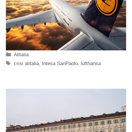
Categorie
Alitalia
Tag
crisi alitalia
,
Intesa SanPaolo
,
lufthansa