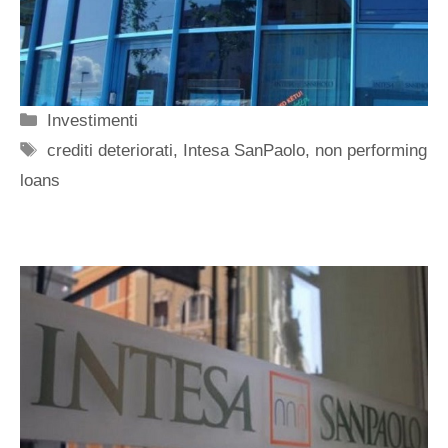
Categorie
Investimenti
Tag
crediti deteriorati
,
Intesa SanPaolo
,
non performing
loans