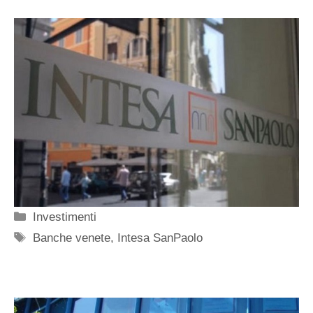
Categorie
Investimenti
Tag
Banche venete
,
Intesa SanPaolo