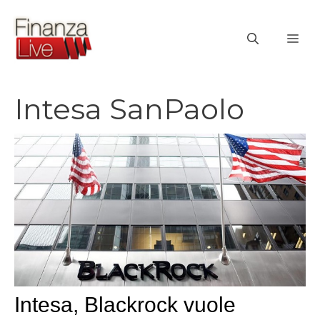
Vai
al
ME
contenuto
Intesa SanPaolo
Intesa, Blackrock vuole