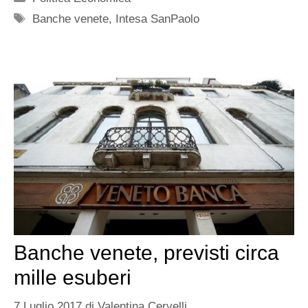
Tag
Banche venete
,
Intesa SanPaolo
Banche venete, previsti circa
mille esuberi
7 Luglio 2017
di
Valentina Cervelli