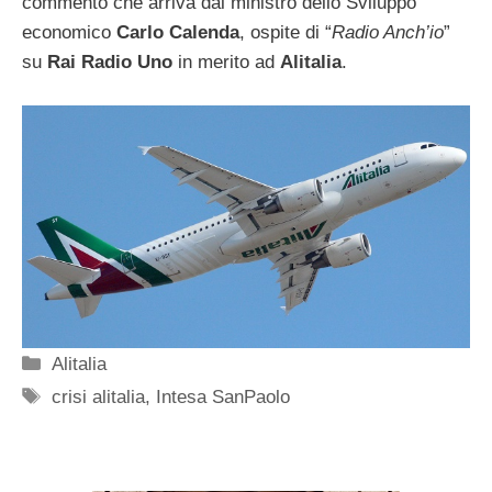
commento che arriva dal ministro dello Sviluppo
economico
Carlo Calenda
, ospite di “
Radio Anch’io
”
su
Rai Radio Uno
in merito ad
Alitalia
.
Categorie
Alitalia
Tag
crisi alitalia
,
Intesa SanPaolo