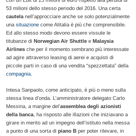
con un Ebit di 25 milioni di euro rispetto alla perdita di
53 milioni dello stesso periodo del 2016. Una certa
cautela
nell’approcciare anche se solo potenzialmente
una
situazione
come Alitalia è più che comprensibile.
Ed allo stesso modo devono essere vissute le
titubanze di
Norwegian Air Shuttle
e
Malaysia
Airlines
che per il momento sembrano più interessate
ad agire attraverso leasing di aerei e acquisti di
piccole parti in caso di una vendita “spezzettata” della
compagnia
.
Intesa Sanpaolo, come anticipato, è più o meno sulla
stessa linea d’onda. L’amministratore delegato Carlo
Messina, a margine del’
assemblea degli azionisti
della banca
, ha risposto alle illazioni che iniziavano a
girare in merito ad un impegno dell’istituto nella messa
a punto di una sorta di
piano B
per poter rilevare, in