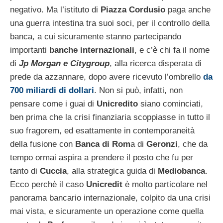
negativo. Ma l’istituto di
Piazza Cordusio
paga anche
una guerra intestina tra suoi soci, per il controllo della
banca, a cui sicuramente stanno partecipando
importanti
banche internazionali
, e c’è chi fa il nome
di
Jp Morgan e Citygroup
, alla ricerca disperata di
prede da azzannare, dopo avere ricevuto l’ombrello
da
700 miliardi di dollari
. Non si può, infatti, non
pensare come i guai di
Unicredito
siano cominciati,
ben prima che la crisi finanziaria scoppiasse in tutto il
suo fragorem, ed esattamente in contemporaneità
della fusione con
Banca di Rom
a di
Geronzi
, che da
tempo ormai aspira a prendere il posto che fu per
tanto di
Cuccia
, alla strategica guida di
Mediobanca
.
Ecco perchè il caso
Unicredit
è molto particolare nel
panorama bancario internazionale, colpito da una crisi
mai vista, e sicuramente un operazione come quella