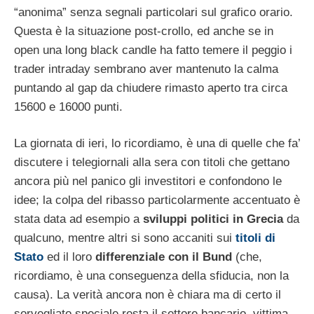
“anonima” senza segnali particolari sul grafico orario.
Questa è la situazione post-crollo, ed anche se in
open una long black candle ha fatto temere il peggio i
trader intraday sembrano aver mantenuto la calma
puntando al gap da chiudere rimasto aperto tra circa
15600 e 16000 punti.
La giornata di ieri, lo ricordiamo, è una di quelle che fa’
discutere i telegiornali alla sera con titoli che gettano
ancora più nel panico gli investitori e confondono le
idee; la colpa del ribasso particolarmente accentuato è
stata data ad esempio a
sviluppi politici in Grecia
da
qualcuno, mentre altri si sono accaniti sui
titoli di
Stato
ed il loro
differenziale con il Bund
(che,
ricordiamo, è una conseguenza della sfiducia, non la
causa). La verità ancora non è chiara ma di certo il
sorvegliato speciale resta il settore bancario, vittima