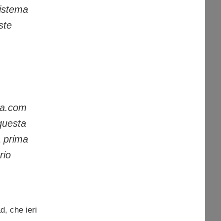
sistema
ste
za.com
 questa
a prima
rio
d, che ieri