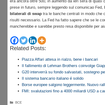
era ancora oltre 500, in aumento da ieri sera di quasi q
prese in futuro, sempre leggendo sul comunicao Fed,
bilaterali di swap
tra le banche centrali in modo che o
risulti necessario. La Fed ha fatto sapere che se le c
mancherebbe e sarebbe presto resa disponibile per ai
Related Posts:
Piazza Affari attesa in rialzo, bene i bancari
Il fallimento di Lehman Brothers coinvolge Gi
G20 interverrà su fondo salvastati, sostegno pe
Il sistema bancario italiano é solido
Borse europee salgono leggermente. Nuovo ral
FMI: svalutazioni fino a 4000 miliardi USD a 
Categorie
BCE