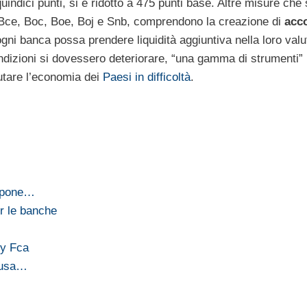
uindici punti, si è ridotto a 475 punti base. Altre misure che
 Bce, Boc, Boe, Boj e Snb, comprendono la creazione di
acc
gni banca possa prendere liquidità aggiuntiva nella loro valu
ondizioni si dovessero deteriorare, “una gamma di strumenti”
utare l’economia dei
Paesi in difficoltà
.
appone…
r le banche
ly Fca
causa…