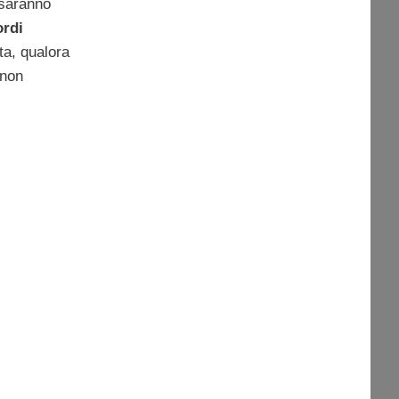
 saranno
ordi
ta, qualora
 non