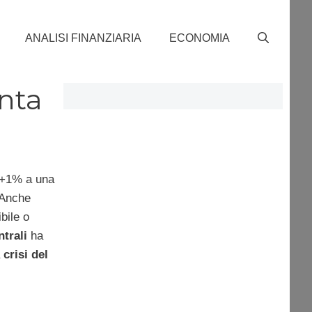
ANALISI FINANZIARIA
ECONOMIA
enta
 +1% a una
 Anche
bile o
trali
ha
a
crisi del