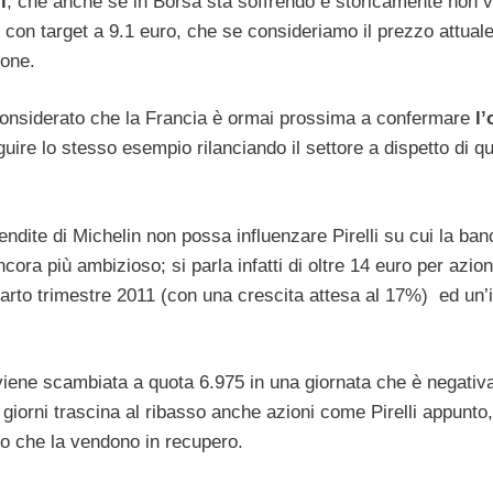
i
, che anche se in Borsa sta soffrendo e storicamente non v
 con target a 9.1 euro, che se consideriamo il prezzo attuale
ione.
nsiderato che la Francia è ormai prossima a confermare
l’
uire lo stesso esempio rilanciando il settore a dispetto di qu
dite di Michelin non possa influenzare Pirelli su cui la banc
ora più ambizioso; si parla infatti di oltre 14 euro per azio
quarto trimestre 2011 (con una crescita attesa al 17%) ed un
ene scambiata a quota 6.975 in una giornata che è negativa 
 giorni trascina al ribasso anche azioni come Pirelli appunt
o che la vendono in recupero.