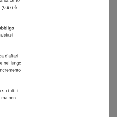
anta certo
 (6.97) è
obbligo
alsiasi
a d’affari
ne nel lungo
’incremento
su tutti i
o, ma non