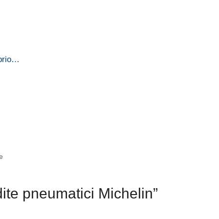
oprio…
e
ite pneumatici Michelin”