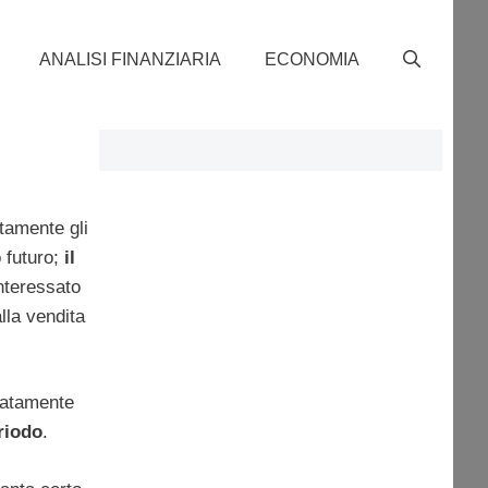
ANALISI FINANZIARIA
ECONOMIA
atamente gli
o futuro;
il
interessato
lla vendita
diatamente
riodo
.