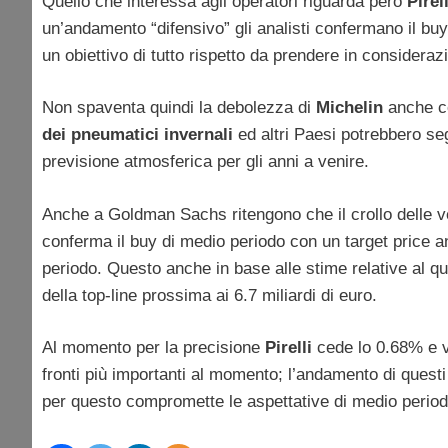
Quello che interessa agli operatori riguarda però
Pirell
un’andamento “difensivo” gli analisti confermano il buy
un obiettivo di tutto rispetto da prendere in consideraz
Non spaventa quindi la debolezza di
Michelin
anche co
dei pneumatici invernali
ed altri Paesi potrebbero seg
previsione atmosferica per gli anni a venire.
Anche a Goldman Sachs ritengono che il crollo delle ven
conferma il buy di medio periodo con un target price anc
periodo. Questo anche in base alle stime relative al 
della top-line prossima ai 6.7 miliardi di euro.
Al momento per la precisione
Pirelli
cede lo 0.68% e vi
fronti più importanti al momento; l’andamento di questi
per questo compromette le aspettative di medio period