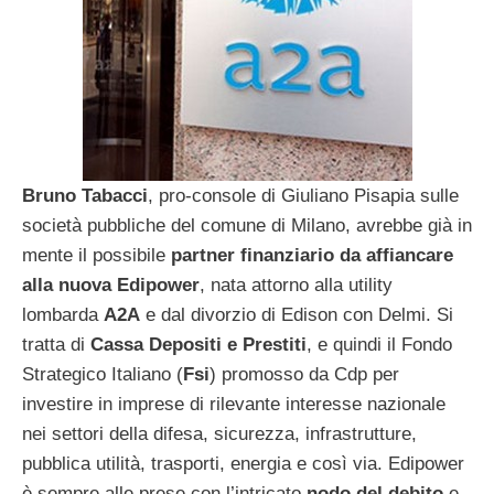
Bruno Tabacci
, pro-console di Giuliano Pisapia sulle
società pubbliche del comune di Milano, avrebbe già in
mente il possibile
partner finanziario da affiancare
alla nuova Edipower
, nata attorno alla utility
lombarda
A2A
e dal divorzio di Edison con Delmi. Si
tratta di
Cassa Depositi e Prestiti
, e quindi il Fondo
Strategico Italiano (
Fsi
) promosso da Cdp per
investire in imprese di rilevante interesse nazionale
nei settori della difesa, sicurezza, infrastrutture,
pubblica utilità, trasporti, energia e così via. Edipower
è sempre alle prese con l’intricato
nodo del debito
e