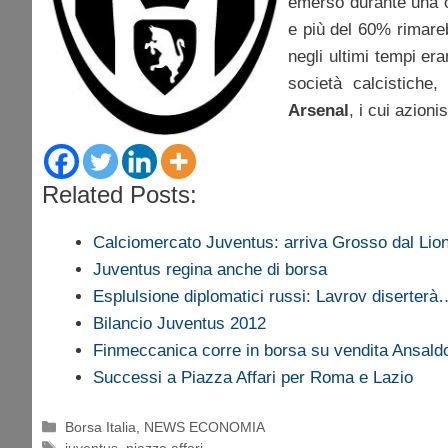
emerso durante una c
e più del 60% rimare
negli ultimi tempi er
società calcistiche,
Arsenal
, i cui azioni
Related Posts:
Calciomercato Juventus: arriva Grosso dal Lio
Juventus regina anche di borsa
Esplulsione diplomatici russi: Lavrov diserterà
Bilancio Juventus 2012
Finmeccanica corre in borsa su vendita Ansald
Successi a Piazza Affari per Roma e Lazio
Categorie
Borsa Italia
,
NEWS ECONOMIA
Tag
juventus
,
piazza affari