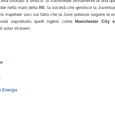
ena svoltasi a Mosca. Si tratterebbe ovviamente di una qu
bbe nella mani della
Ifil
, la società che gestisce la Juventu
ano trapelate voci sul fatto che la Juve potesse seguire le o
 vedi soprattutto quelli inglesi come
Manchester City e
sti sono stranieri.
ne
…
o Energia