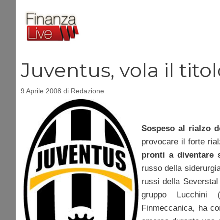
Vai
al
contenuto
Juventus, vola il tit
9 Aprile 2008
di
Redazione
Sospeso al rialzo d
provocare il forte ri
pronti a diventare 
russo della siderurgi
russi della Severstal
gruppo Lucchini 
Finmeccanica, ha con