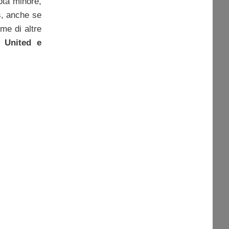
ota minore,
s, anche se
rme di altre
 United e