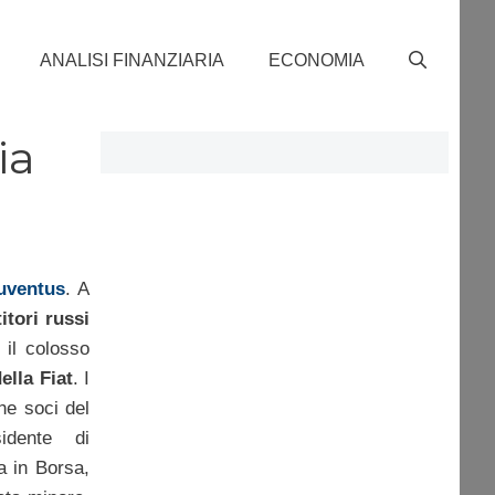
ANALISI FINANZIARIA
ECONOMIA
ia
uventus
. A
itori russi
 il colosso
ella Fiat
. I
he soci del
idente di
a in Borsa,