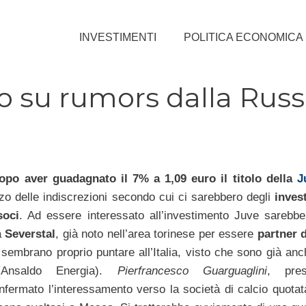
INVESTIMENTI
POLITICA ECONOMICA
olo su rumors dalla Russ
opo aver guadagnato il 7% a 1,09 euro il titolo della
J
alzo delle indiscrezioni secondo cui ci sarebbero degli
invest
soci
. Ad essere interessato all’investimento Juve sarebbe
a
Severstal
, già noto nell’area torinese per essere
partner d
 sembrano proprio puntare all’Italia, visto che sono già anc
(Ansaldo Energia).
Pierfrancesco Guarguaglini
, pres
fermato l’interessamento verso la società di calcio quotat