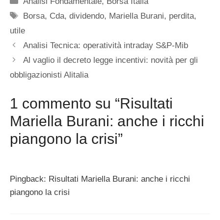
Analisi Fondamentale
,
Borsa Italia
Tag
Borsa
,
Cda
,
dividendo
,
Mariella Burani
,
perdita
,
utile
Analisi Tecnica: operatività intraday S&P-Mib
Al vaglio il decreto legge incentivi: novità per gli
obbligazionisti Alitalia
1 commento su “Risultati
Mariella Burani: anche i ricchi
piangono la crisi”
Pingback: Risultati Mariella Burani: anche i ricchi
piangono la crisi