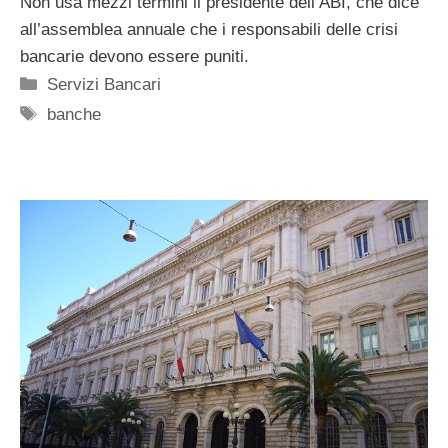
Non usa mezzi termini il presidente dell’ABI, che dice
all’assemblea annuale che i responsabili delle crisi
bancarie devono essere puniti.
Categorie
Servizi Bancari
Tag
banche