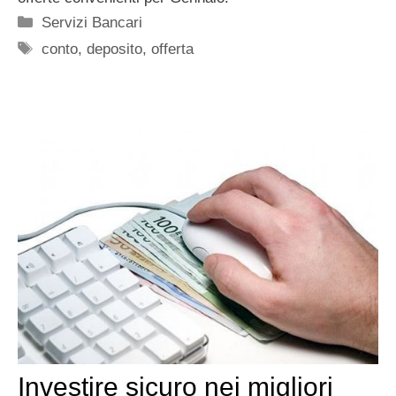
Categorie
Servizi Bancari
Tag
conto
,
deposito
,
offerta
Investire sicuro nei migliori