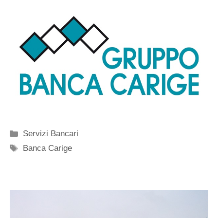
Categorie
Servizi Bancari
Tag
Banca Carige