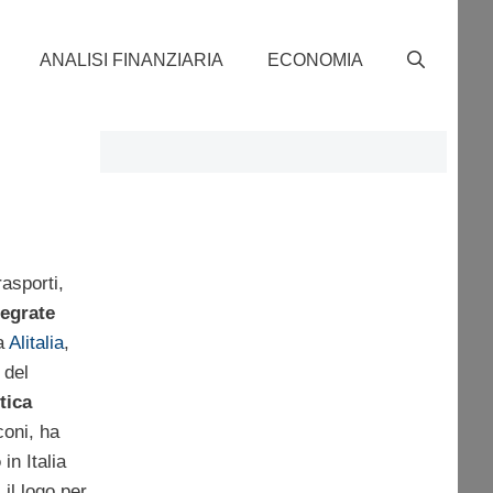
ANALISI FINANZIARIA
ECONOMIA
rasporti,
tegrate
ia
Alitalia
,
del
tica
coni, ha
o
in Italia
, il logo per