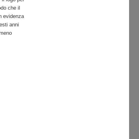
odo che il
in evidenza
esti anni
o meno