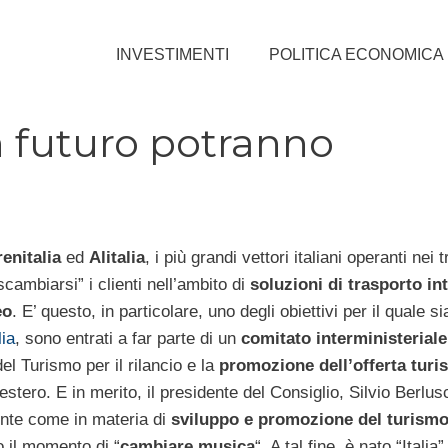
INVESTIMENTI
POLITICA ECONOMICA
 in futuro potranno
renitalia
ed
Alitalia
, i più grandi vettori italiani operanti nei t
cambiarsi” i clienti nell’ambito di
soluzioni di trasporto in
eo
. E’ questo, in particolare, uno degli obiettivi per il quale s
lia
, sono entrati a far parte di un
comitato interministeriale
el Turismo per il rilancio e la
promozione dell’offerta turis
l’estero. E in merito, il presidente del Consiglio, Silvio Berlus
ente come in materia di
sviluppo e promozione del turism
o il momento di “
cambiare musica
“. A tal fine, è nato “Italia”