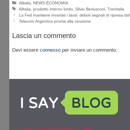
Categorie
Alitalia
,
NEWS ECONOMIA
Tag
Alitalia
,
prodotto interno lordo
,
Silvio Berlusconi
,
Trenitalia
La Fed mantiene invariati i tassi: deboli segnali di ripresa d
Telecom Argentina pronta alla cessione
Lascia un commento
Devi essere
connesso
per inviare un commento.
Dichiarazione sulla Privacy (UE)