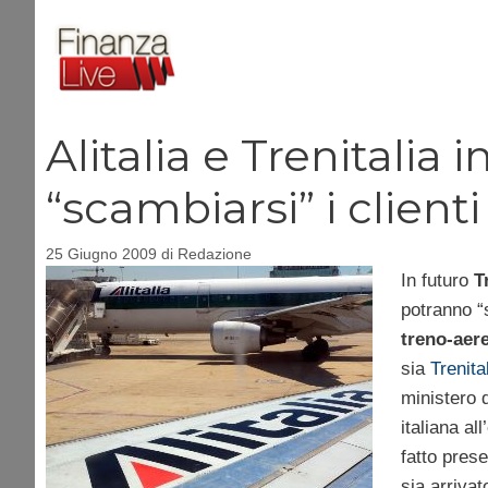
Vai
al
contenuto
Alitalia e Trenitalia
“scambiarsi” i clienti
25 Giugno 2009
di
Redazione
In futuro
T
potranno “s
treno-aer
sia
Trenita
ministero d
italiana al
fatto pres
sia arrivat