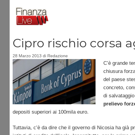
Vai
al
contenuto
Cipro rischio corsa ag
28 Marzo 2013
di
Redazione
C’è grande te
chiusura forza
del paese stes
concreto, cons
di salvataggio
prelievo forz
depositi superiori ai 100mila euro.
Tuttavia, c’è da dire che il governo di Nicosia ha già p