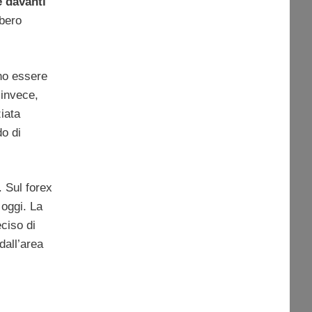
 davanti
bbero
nno essere
 invece,
ziata
o di
. Sul forex
oggi. La
ciso di
dall’area