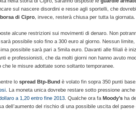
 volta nella storia di Cipro, saranno disposte le
guardie armate
ncare sul nascere disordini e resse agli sportelli, che dovre
borsa di Cipro
, invece, resterà chiusa per tutta la giornata.
mposte alcune restrizioni sui movimenti di denaro. Non potra
t
sarà possibile solo fino a 300 euro al giorno. Nessun limite,
ma possibile sarà pari a 5mila euro. Davanti alle filiali è ini
i e professionisti, che da molti giorni non hanno avuto mod
o che le misure adottate sono soltanto temporanee.
mentre lo
spread Btp-Bund
è volato fin sopra 350 punti base
esi
. La moneta unica dovrebe restare sotto pressione anche 
llaro a 1,20 entro fine 2013
. Qualche ora fa
Moody’s
ha de
a dell’aumento del rischio di una possibile uscita del paese 