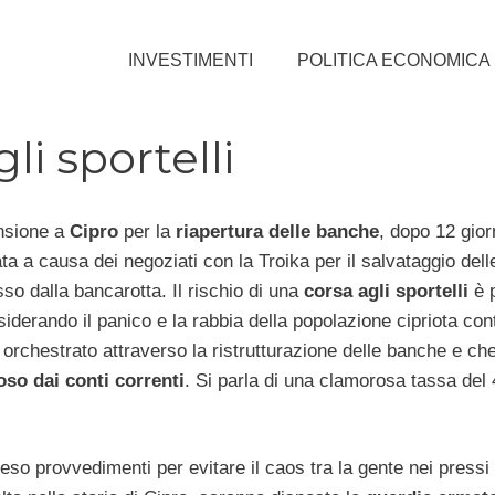
INVESTIMENTI
POLITICA ECONOMICA
li sportelli
nsione a
Cipro
per la
riapertura delle banche
, dopo 12 giorn
ta a causa dei negoziati con la Troika per il salvataggio del
so dalla bancarotta. Il rischio di una
corsa agli sportelli
è 
iderando il panico e la rabbia della popolazione cipriota cont
 orchestrato attraverso la ristrutturazione delle banche e che
oso dai conti correnti
. Si parla di una clamorosa tassa del
reso provvedimenti per evitare il caos tra la gente nei pressi 