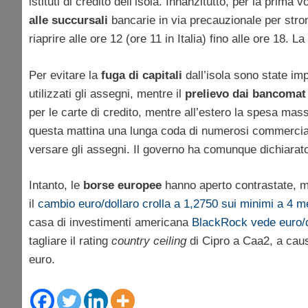
istituti di credito dell’isola. Innanzitutto, per la prima
alle succursali
bancarie in via precauzionale per stro
riaprire alle ore 12 (ore 11 in Italia) fino alle ore 18. La
Per evitare la
fuga di capitali
dall’isola sono state i
utilizzati gli assegni, mentre il
prelievo dai bancoma
per le carte di credito, mentre all’estero la spesa massi
questa mattina una lunga coda di numerosi commerciant
versare gli assegni. Il governo ha comunque dichiarat
Intanto, le
borse europee
hanno aperto contrastate, 
il
cambio euro/dollaro crolla a 1,2750 sui minimi a 4 m
casa di investimenti americana
BlackRock vede euro/do
tagliare il rating
country ceiling
di Cipro a Caa2, a caus
euro.