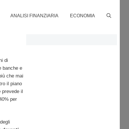
ANALISI FINANZIARIA
ECONOMIA
i di
le banche e
più che mai
ro il piano
 prevede il
 40% per
degli