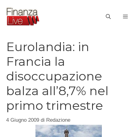
Vai
al
ME
contenuto
Eurolandia: in
Francia la
disoccupazione
balza all’8,7% nel
primo trimestre
4 Giugno 2009
di
Redazione