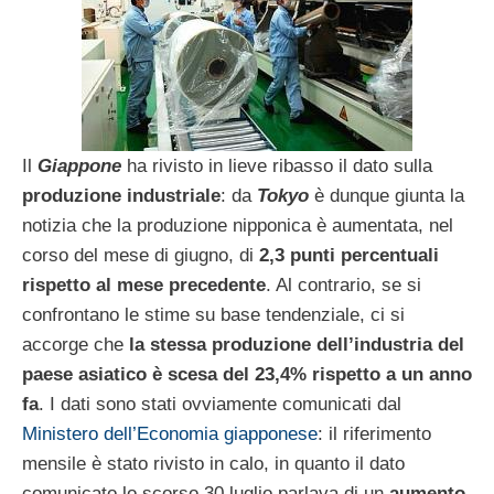
Il
Giappone
ha rivisto in lieve ribasso il dato sulla
produzione industriale
: da
Tokyo
è dunque giunta la
notizia che la produzione nipponica è aumentata, nel
corso del mese di giugno, di
2,3 punti percentuali
rispetto al mese precedente
. Al contrario, se si
confrontano le stime su base tendenziale, ci si
accorge che
la stessa produzione dell’industria del
paese asiatico è scesa del 23,4% rispetto a un anno
fa
. I dati sono stati ovviamente comunicati dal
Ministero dell’Economia giapponese
: il riferimento
mensile è stato rivisto in calo, in quanto il dato
comunicato lo scorso 30 luglio parlava di un
aumento