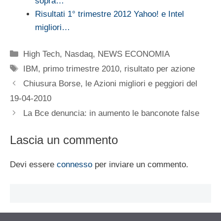
sopra…
Risultati 1° trimestre 2012 Yahoo! e Intel
migliori…
Categorie
High Tech
,
Nasdaq
,
NEWS ECONOMIA
Tag
IBM
,
primo trimestre 2010
,
risultato per azione
Chiusura Borse, le Azioni migliori e peggiori del
19-04-2010
La Bce denuncia: in aumento le banconote false
Lascia un commento
Devi essere
connesso
per inviare un commento.