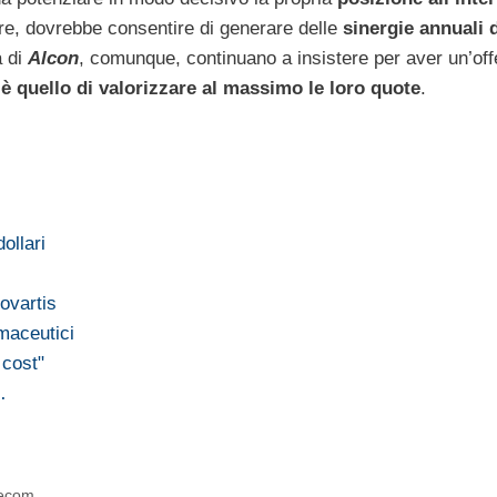
oltre, dovrebbe consentire di generare delle
sinergie annuali d
a di
Alcon
, comunque, continuano a insistere per aver un’off
 è quello di valorizzare al massimo le loro quote
.
ollari
ovartis
rmaceutici
 cost"
…
lecom