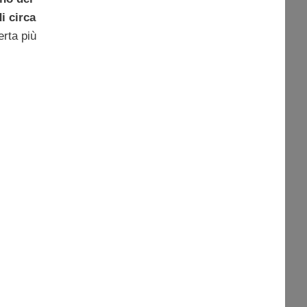
i circa
erta più