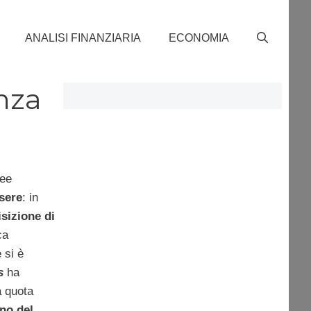
ANALISI FINANZIARIA
ECONOMIA
nza
dee
sere
: in
isizione di
ca
 si è
s
ha
a quota
rno del