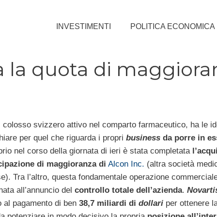
INVESTIMENTI
POLITICA ECONOMICA
ca la quota di maggiora
il colosso svizzero attivo nel comparto farmaceutico, ha le i
hiare per quel che riguarda i propri
business
da porre in es
oprio nel corso della giornata di ieri è stata completata
l’acqu
cipazione di maggioranza di
Alcon Inc.
(altra società medi
se). Tra l’altro, questa fondamentale operazione commerciale
ata all’annuncio del
controllo totale dell’azienda
.
Novarti
o al pagamento di ben
38,7 miliardi di
dollari
per ottenere l
a potenziare in modo decisivo la propria
posizione all’inte