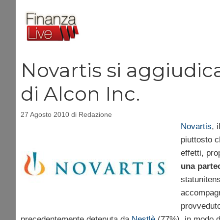
Vai
al
contenuto
Novartis si aggiudi
di Alcon Inc.
27 Agosto 2010
di
Redazione
Novartis
, 
piuttosto c
effetti, pr
una parte
statuniten
accompagn
provvedut
precedentemente detenuta da
Nestlè
(77%), in modo d