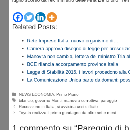
luglio scorso dall’ex ministro delle Finanze Giulio Trem
Related Posts:
Rete Imprese Italia: nuovo organismo di…
Camera approva disegno di legge per prescrizi
Manovra non cambia, lettera del ministro Tria a
BCE rilancia accorpamento province Italia
Legge di Stabilità 2016, i lavori procedono all
La Comunicazione Unica parte da domani: poss
Categorie
NEWS ECONOMIA
,
Primo Piano
Tag
bilancio
,
governo Monti
,
manovra correttiva
,
pareggio
Recessione in Italia, si avvicina crisi difficile
Toyota realizza il primo guadagno da oltre sette mesi
1 commento su “Pareggio di b