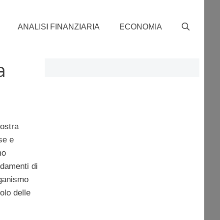
ANALISI FINANZIARIA
ECONOMIA
a
nostra
se e
mo
ndamenti di
rganismo
olo delle