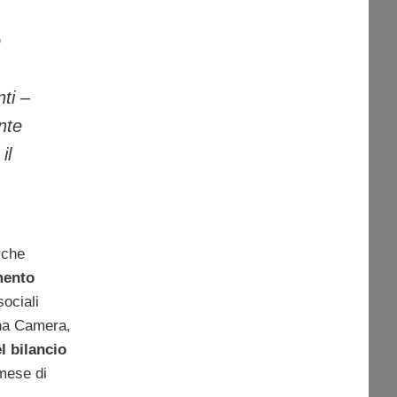
o
ti –
nte
il
 che
mento
sociali
una Camera,
l bilancio
mese di