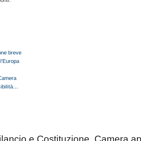
onti.
one breve
ll'Europa
a Camera
ibilità…
ilancio e Costituzione, Camera a