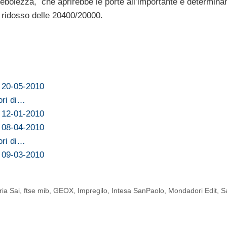
debolezza, che aprirebbe le porte all’importante e determina
a ridosso delle 20400/20000.
l 20-05-2010
ori di…
l 12-01-2010
l 08-04-2010
ori di…
l 09-03-2010
ria Sai
,
ftse mib
,
GEOX
,
Impregilo
,
Intesa SanPaolo
,
Mondadori Edit
,
S