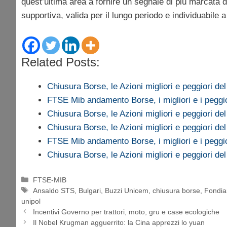
quest’ultima area a fornire un segnale di più marcata 
supportiva, valida per il lungo periodo e individuabile 
Related Posts:
Chiusura Borse, le Azioni migliori e peggiori de
FTSE Mib andamento Borse, i migliori e i peggi
Chiusura Borse, le Azioni migliori e peggiori de
Chiusura Borse, le Azioni migliori e peggiori de
FTSE Mib andamento Borse, i migliori e i peggi
Chiusura Borse, le Azioni migliori e peggiori de
Categorie
FTSE-MIB
Tag
Ansaldo STS
,
Bulgari
,
Buzzi Unicem
,
chiusura borse
,
Fondia
unipol
Incentivi Governo per trattori, moto, gru e case ecologiche
Il Nobel Krugman agguerrito: la Cina apprezzi lo yuan