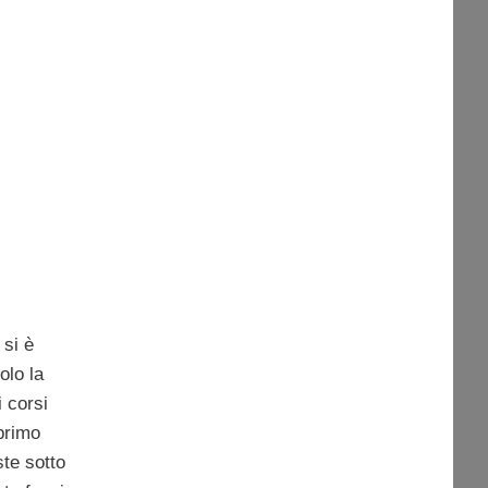
 si è
olo la
i corsi
primo
ste sotto