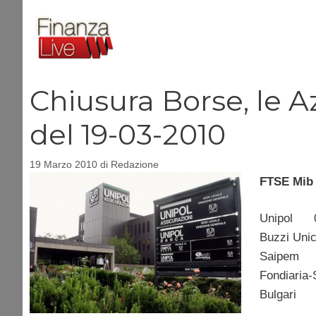
Vai
al
contenuto
Chiusura Borse, le Az
del 19-03-2010
19 Marzo 2010
di
Redazione
FTSE Mib i
Unipol
Buzzi 
Saipem
Fondiar
Bulgar