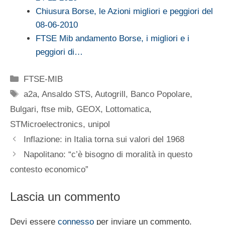
Chiusura Borse, le Azioni migliori e peggiori del
08-06-2010
FTSE Mib andamento Borse, i migliori e i
peggiori di…
Categorie
FTSE-MIB
Tag
a2a
,
Ansaldo STS
,
Autogrill
,
Banco Popolare
,
Bulgari
,
ftse mib
,
GEOX
,
Lottomatica
,
STMicroelectronics
,
unipol
Inflazione: in Italia torna sui valori del 1968
Napolitano: “c’è bisogno di moralità in questo
contesto economico”
Lascia un commento
Devi essere
connesso
per inviare un commento.