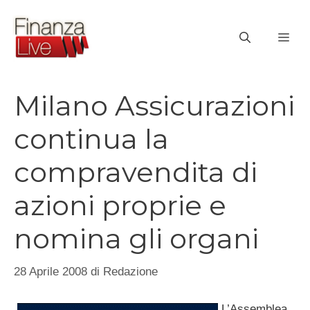
Vai
al
ME
contenuto
Milano Assicurazioni
continua la
compravendita di
azioni proprie e
nomina gli organi
28 Aprile 2008
di
Redazione
L’Assemblea