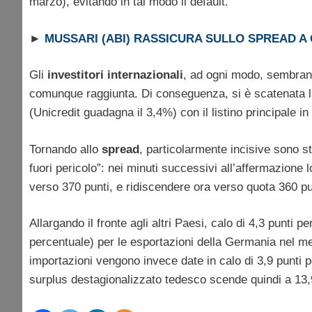
marzo), evitando in tal modo il default.
►
MUSSARI (ABI) RASSICURA SULLO SPREAD A 
Gli
investitori internazionali
, ad ogni modo, sembrano 
comunque raggiunta. Di conseguenza, si è scatenata la 
(Unicredit guadagna il 3,4%) con il listino principale in 
Tornando allo
spread
, particolarmente incisive sono st
fuori pericolo”: nei minuti successivi all’affermazione l
verso 370 punti, e ridiscendere ora verso quota 360 pu
Allargando il fronte agli altri Paesi, calo di 4,3 punti
percentuale) per le esportazioni della Germania nel mes
importazioni vengono invece date in calo di 3,9 punti per
surplus destagionalizzato tedesco scende quindi a 13,9