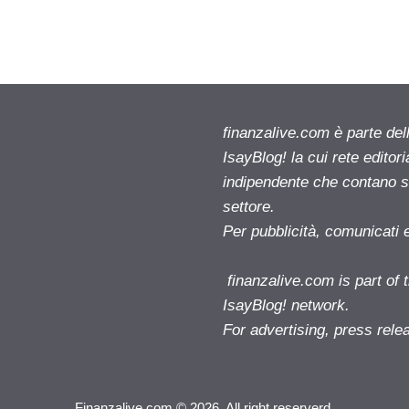
finanzalive.com è parte d
IsayBlog! la cui rete editor
indipendente che contano su
settore.
Per pubblicità, comunicati 
finanzalive.com is part o
IsayBlog! network.
For advertising, press rele
Finanzalive.com © 2026. All right reserverd.