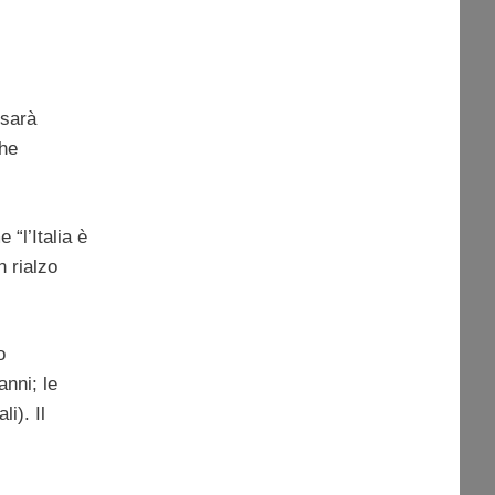
 sarà
che
“l’Italia è
n rialzo
o
anni; le
i). Il