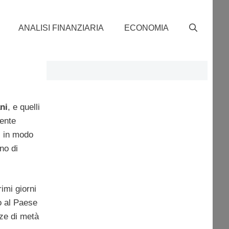
ANALISI FINANZIARIA
ECONOMIA
ani
, e quelli
mente
e, in modo
no di
imi giorni
o al Paese
nze di metà