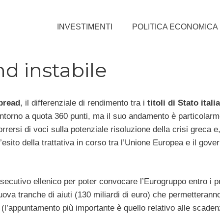
INVESTIMENTI
POLITICA ECONOMICA
d instabile
pread
, il differenziale di rendimento tra i
titoli di Stato itali
 intorno a quota 360 punti, ma il suo andamento è particolar
orrersi di voci sulla potenziale risoluzione della crisi greca 
d’esito della trattativa in corso tra l’Unione Europea e il gover
esecutivo ellenico per poter convocare l’Eurogruppo entro i pr
uova tranche di aiuti (130 miliardi di euro) che permetterann
a (l’appuntamento più importante è quello relativo alle scade