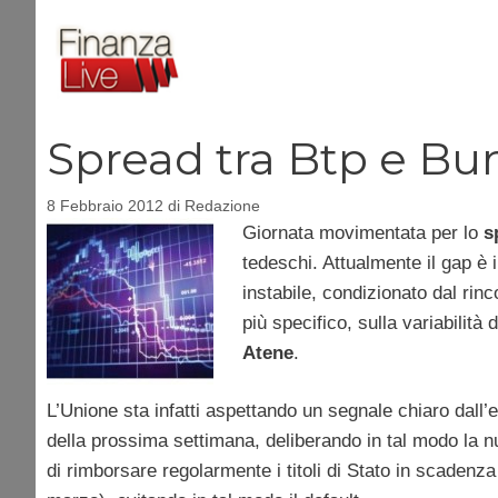
Vai
al
contenuto
Spread tra Btp e Bun
8 Febbraio 2012
di
Redazione
Giornata movimentata per lo
s
tedeschi. Attualmente il gap è
instabile, condizionato dal rinc
più specifico, sulla variabilità 
Atene
.
L’Unione sta infatti aspettando un segnale chiaro dall’
della prossima settimana, deliberando in tal modo la n
di rimborsare regolarmente i titoli di Stato in scadenz