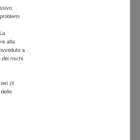
ssivo
 problemi
 La
re alla
rovveduto a
 dei rischi
eri (il
 delle