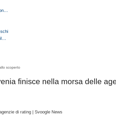
 con…
ischi
 il…
allo scoperto
nia finisce nella morsa delle ag
 agenzie di rating | Svoogle News