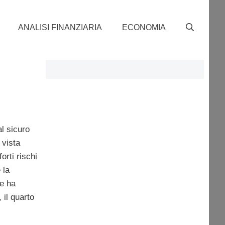
ANALISI FINANZIARIA
ECONOMIA
l sicuro
 vista
orti rischi
 la
se ha
 il quarto