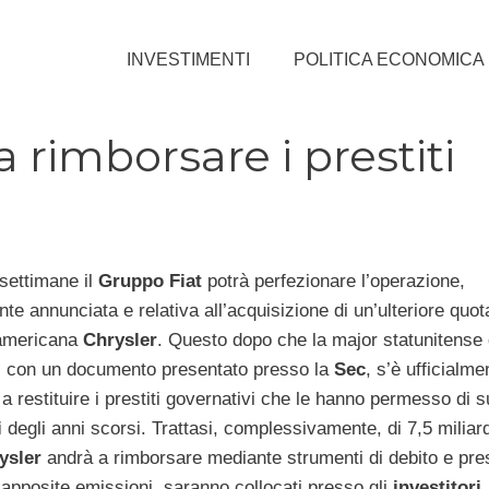
INVESTIMENTI
POLITICA ECONOMICA
 rimborsare i prestiti
settimane il
Gruppo Fiat
potrà perfezionare l’operazione,
e annunciata e relativa all’acquisizione di un’ulteriore quota
’americana
Chrysler
. Questo dopo che la major statunitense 
, con un documento presentato presso la
Sec
, s’è ufficialme
 restituire i prestiti governativi che le hanno permesso di s
i
degli anni scorsi. Trattasi, complessivamente, di 7,5 miliardi
ysler
andrà a rimborsare mediante strumenti di debito e prest
 apposite emissioni, saranno collocati presso gli
investitori