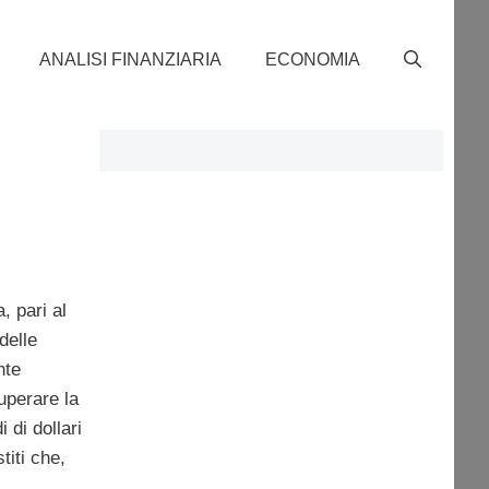
ANALISI FINANZIARIA
ECONOMIA
, pari al
delle
nte
uperare la
 di dollari
iti che,