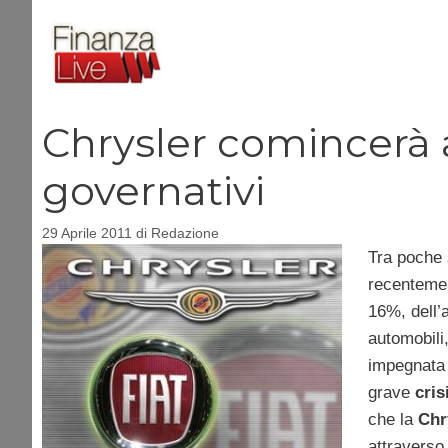
Vai
al
contenuto
Chrysler comincerà a
governativi
29 Aprile 2011
di
Redazione
Tra poche 
recentement
16%, dell
automobili
impegnata a
grave
cris
che la
Chr
attraverso