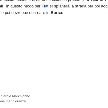
li
. In questo modo per
Fiat
si spianerà la strada per poi acqu
che poi dovrebbe sbarcare in
Borsa
.
,
Sergio Marchionne
ione maggioranza