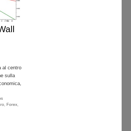
Wall
 al centro
he sulla
Economica,
ps
aro
,
Forex
,