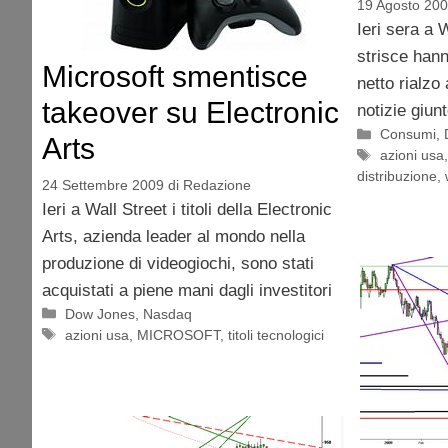
19 Agosto 20
Ieri sera a W
strisce hann
Microsoft smentisce
netto rialzo
takeover su Electronic
notizie giun
Categorie
Consumi
,
Arts
Tag
azioni usa
distribuzione
,
24 Settembre 2009
di
Redazione
Ieri a Wall Street i titoli della Electronic
Arts, azienda leader al mondo nella
produzione di videogiochi, sono stati
acquistati a piene mani dagli investitori
Categorie
Dow Jones
,
Nasdaq
Tag
azioni usa
,
MICROSOFT
,
titoli tecnologici