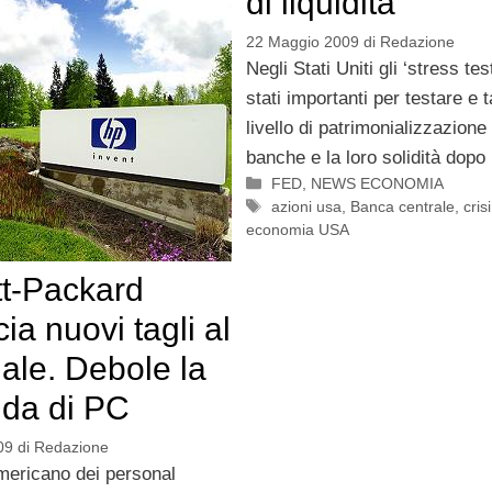
di liquidità
22 Maggio 2009
di
Redazione
Negli Stati Uniti gli ‘stress tes
stati importanti per testare e t
livello di patrimonializzazione 
banche e la loro solidità dopo 
Categorie
FED
,
NEWS ECONOMIA
Tag
azioni usa
,
Banca centrale
,
cris
economia USA
t-Packard
ia nuovi tagli al
ale. Debole la
da di PC
09
di
Redazione
americano dei personal