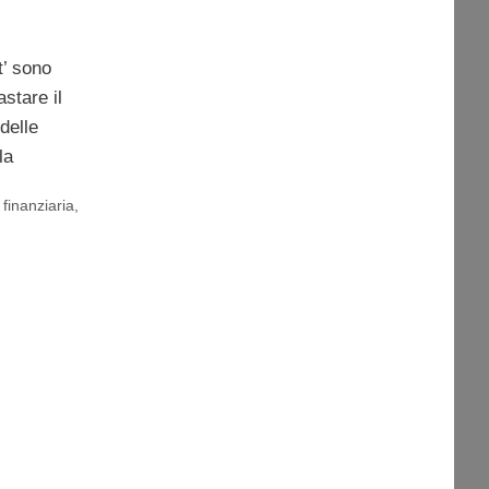
t’ sono
astare il
delle
la
i finanziaria
,