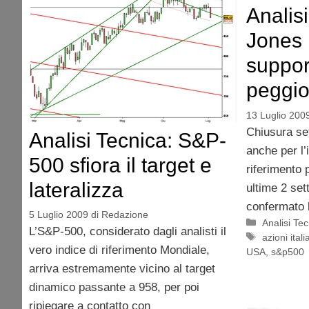
Analis
Jones 
support
peggio
13 Luglio 200
Chiusura set
Analisi Tecnica: S&P-
anche per l’
500 sfiora il target e
riferimento 
lateralizza
ultime 2 set
confermato l
5 Luglio 2009
di
Redazione
Categorie
Analisi Te
L’S&P-500, considerato dagli analisti il
Tag
azioni itali
vero indice di riferimento Mondiale,
USA
,
s&p500
arriva estremamente vicino al target
dinamico passante a 958, per poi
ripiegare a contatto con