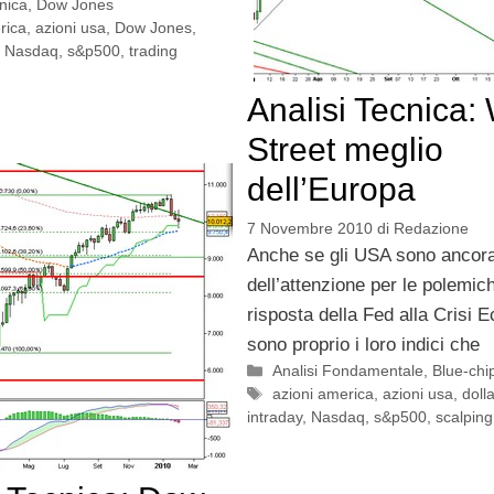
cnica
,
Dow Jones
rica
,
azioni usa
,
Dow Jones
,
,
Nasdaq
,
s&p500
,
trading
Analisi Tecnica: 
Street meglio
dell’Europa
7 Novembre 2010
di
Redazione
Anche se gli USA sono ancora
dell’attenzione per le polemic
risposta della Fed alla Crisi 
sono proprio i loro indici che
Categorie
Analisi Fondamentale
,
Blue-chi
Tag
azioni america
,
azioni usa
,
doll
intraday
,
Nasdaq
,
s&p500
,
scalping