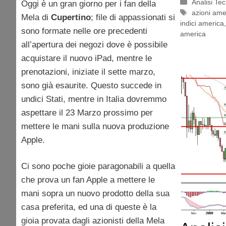
Categorie
Analisi Te
Oggi è un gran giorno per i fan della
Tag
azioni ame
Mela di
Cupertino
; file di appassionati si
indici america
sono formate nelle ore precedenti
america
all’apertura dei negozi dove è possibile
acquistare il nuovo iPad, mentre le
prenotazioni, iniziate il sette marzo,
sono già esaurite. Questo succede in
undici Stati, mentre in Italia dovremmo
aspettare il 23 Marzo prossimo per
mettere le mani sulla nuova produzione
Apple.
Ci sono poche gioie paragonabili a quella
che prova un fan Apple a mettere le
mani sopra un nuovo prodotto della sua
casa preferita, ed una di queste è la
gioia provata dagli azionisti della Mela