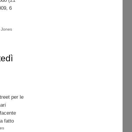
iodo (21
09, 6
 Jones
edì
treet per le
ari
, facente
a fatto
es