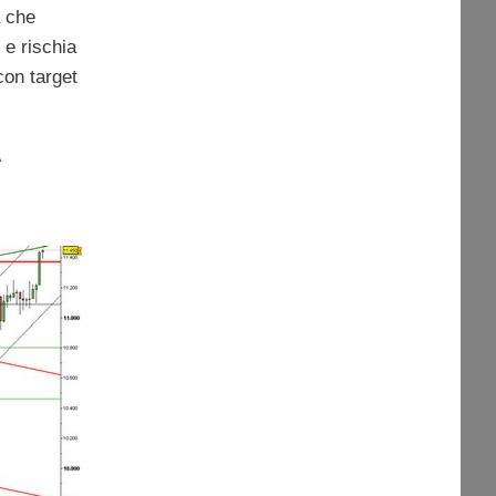
a che
 e rischia
con target
A