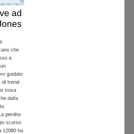
ive ad
Jones
ce
cano che
sso a
 un
ro guidato
s di trend-
si trova
che dalla
ta
La perdita
gio scorso
 a 12060 ha