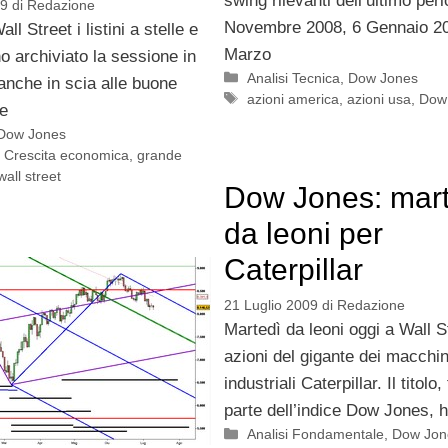
swing rilevanti dell’ultimo per
09
di
Redazione
Novembre 2008, 6 Gennaio 20
all Street i listini a stelle e
Marzo
o archiviato la sessione in
Categorie
Analisi Tecnica
,
Dow Jones
 anche in scia alle buone
Tag
azioni america
,
azioni usa
,
Dow
te
Dow Jones
,
Crescita economica
,
grande
wall street
Dow Jones: mart
da leoni per
Caterpillar
21 Luglio 2009
di
Redazione
Martedì da leoni oggi a Wall S
azioni del gigante dei macchin
industriali Caterpillar. Il titolo
parte dell’indice Dow Jones, h
Categorie
Analisi Fondamentale
,
Dow Jon