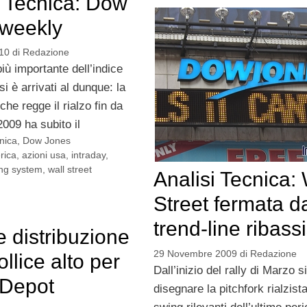
i Tecnica: Dow
weekly
10
di
Redazione
più importante dell’indice
i è arrivati al dunque: la
he regge il rialzo fin da
009 ha subito il
cnica
,
Dow Jones
rica
,
azioni usa
,
intraday
,
ing system
,
wall street
Analisi Tecnica: 
Street fermata da
trend-line ribass
 distribuzione
29 Novembre 2009
di
Redazione
llice alto per
Dall’inizio del rally di Marzo s
Depot
disegnare la pitchfork rialzista