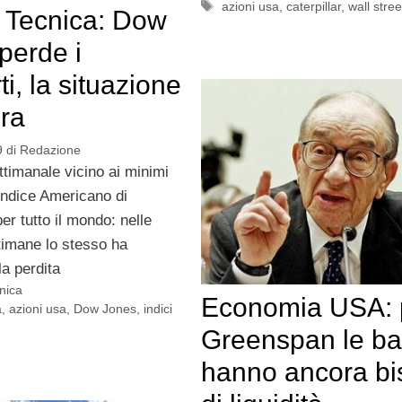
Tag
azioni usa
,
caterpillar
,
wall stree
i Tecnica: Dow
perde i
i, la situazione
ra
9
di
Redazione
timanale vicino ai minimi
indice Americano di
per tutto il mondo: nelle
timane lo stesso ha
a perdita
cnica
Economia USA: 
a
,
azioni usa
,
Dow Jones
,
indici
Greenspan le b
hanno ancora b