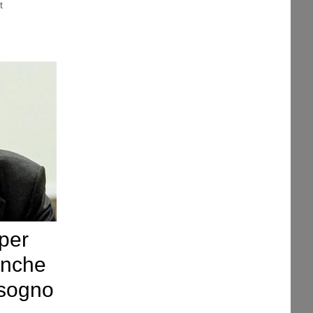
t
per
anche
isogno