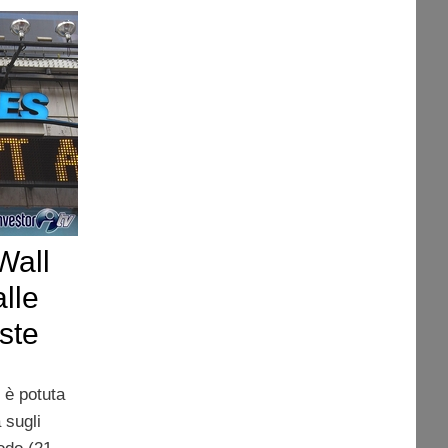
Wall
lle
iste
i è potuta
 sugli