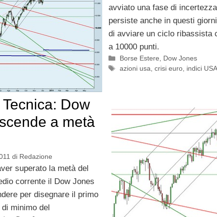
avviato una fase di incertezz
persiste anche in questi giorni
di avviare un ciclo ribassista 
a 10000 punti.
Categorie
Borse Estere
,
Dow Jones
Tag
azioni usa
,
crisi euro
,
indici US
i Tecnica: Dow
scende a metà
011
di
Redazione
ver superato la metà del
edio corrente il Dow Jones
ndere per disegnare il primo
 di minimo del