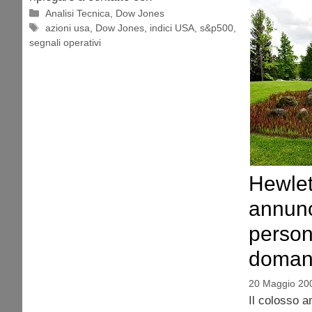
Categorie
Analisi Tecnica
,
Dow Jones
Tag
azioni usa
,
Dow Jones
,
indici USA
,
s&p500
,
segnali operativi
Hewlet
annunc
person
doman
20 Maggio 20
Il colosso 