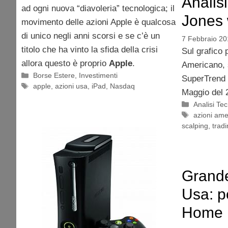
Analis
ad ogni nuova “diavoleria” tecnologica; il
Jones 
movimento delle azioni Apple è qualcosa
di unico negli anni scorsi e se c’è un
7 Febbraio 20
titolo che ha vinto la sfida della crisi
Sul grafico 
allora questo è proprio
Apple
.
Americano, s
Categorie
Borse Estere
,
Investimenti
SuperTrend c
Tag
apple
,
azioni usa
,
iPad
,
Nasdaq
Maggio del 2
Categorie
Analisi Te
Tag
azioni ame
scalping
,
trad
Grande
Usa: po
Home 