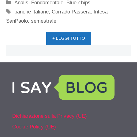
Categorie
Analisi Fondamentale
,
Blue-chips
Tag
banche italiane
,
Corrado Passera
,
Intesa
SanPaolo
,
semestrale
+ LEGGI TUTTO
Dichiarazione sulla Privacy (UE)
Cookie Policy (UE)