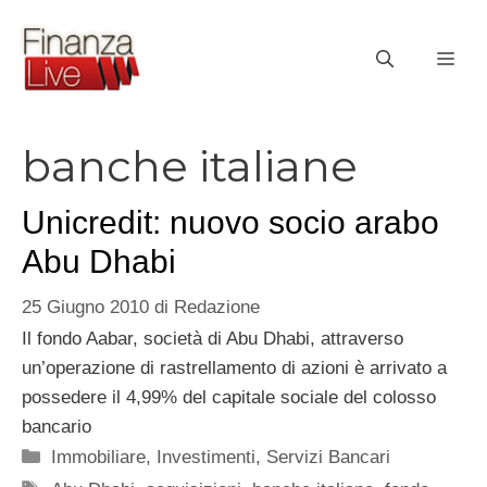
Vai
al
ME
contenuto
banche italiane
Unicredit: nuovo socio arabo
Abu Dhabi
25 Giugno 2010
di
Redazione
Il fondo Aabar, società di Abu Dhabi, attraverso
un’operazione di rastrellamento di azioni è arrivato a
possedere il 4,99% del capitale sociale del colosso
bancario
Categorie
Immobiliare
,
Investimenti
,
Servizi Bancari
Tag