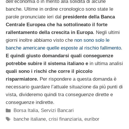
dell’economia o in merito alla solidità di alcune
banche. Ultime in ordine cronologico sono state le
parole pronunciate ieri dal
presidente della Banca
Centrale Europea che ha sottolineato il forte
rallentamento della crescita in Europa
. Negli ultimi
giorni inoltre abbiamo visto che
non sono solo le
banche americane quelle esposte al rischio fallimento
.
E quindi giusto domandarsi quali conseguenze
potrebbe subire il sistema italiano e
in ultima analisi
quali sono i rischi che corre il piccolo
risparmiatore.
Per rispondere a questa domanda è
necessario guardare l’attuale situazione da più punti di
vista, divideremo quindi tra conseguenze dirette e
conseguenze indirette.
Categorie
Borsa Italia
,
Servizi Bancari
Tag
banche italiane
,
crisi finanziaria
,
euribor