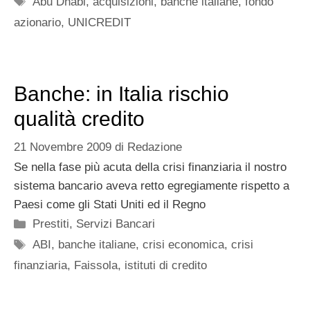
Abu Dhabi
,
acquisizioni
,
banche italiane
,
fondo
azionario
,
UNICREDIT
Banche: in Italia rischio
qualità credito
21 Novembre 2009
di
Redazione
Se nella fase più acuta della crisi finanziaria il nostro
sistema bancario aveva retto egregiamente rispetto a
Paesi come gli Stati Uniti ed il Regno
Categorie
Prestiti
,
Servizi Bancari
Tag
ABI
,
banche italiane
,
crisi economica
,
crisi
finanziaria
,
Faissola
,
istituti di credito