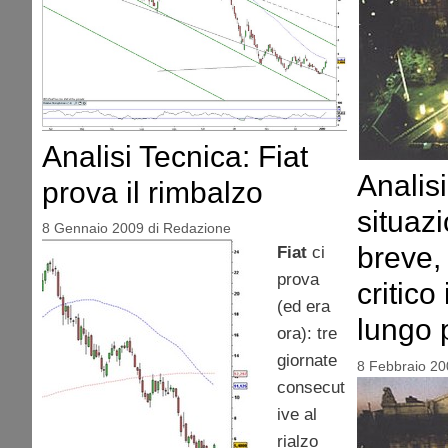
Analisi Tecnica: Fiat
Analisi
prova il rimbalzo
situaz
8 Gennaio 2009
di
Redazione
breve,
Fiat
ci
prova
critico
(ed era
lungo 
ora): tre
giornate
8 Febbraio 20
consecut
ive al
rialzo