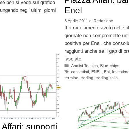
me ben si vede sul grafico
Enel
ungendo negli ultimi giorni
8 Aprile 2011
di
Redazione
Il ritracciamento avuto nelle u
giornate non compromette un’
positiva per Enel, che consolida
raggiunti anche se il gap di p
lasciato
Categorie
Analisi Tecnica
,
Blue-chips
Tag
cassettisti
,
ENEL
,
Eni
,
Investime
termine
,
trading
,
trading italia
Affari: supporti