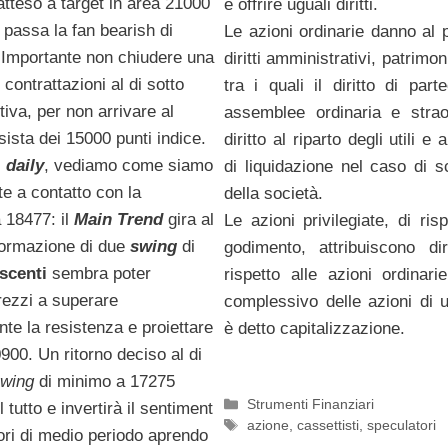
 atteso a target in area 21000
e offrire uguali diritti.
passa la fan bearish di
Le azioni ordinarie danno al
 Importante non chiudere una
diritti amministrativi, patrimoni
 contrattazioni al di sotto
tra i quali il diritto di part
tiva, per non arrivare al
assemblee ordinaria e straor
sista dei 15000 punti indice.
diritto al riparto degli utili e
l
daily
, vediamo come siamo
di liquidazione nel caso di s
e a contatto con la
della società.
 18477: il
Main Trend
gira al
Le azioni privilegiate, di ris
 formazione di due
swing
di
godimento, attribuiscono diri
scenti
sembra poter
rispetto alle azioni ordinarie
rezzi a superare
complessivo delle azioni di 
nte la resistenza e proiettare
è detto capitalizzazione.
0900. Un ritorno deciso al di
wing
di minimo a 17275
Categorie
Strumenti Finanziari
l tutto e invertirà il sentiment
Tag
azione
,
cassettisti
,
speculatori
ori di medio periodo aprendo