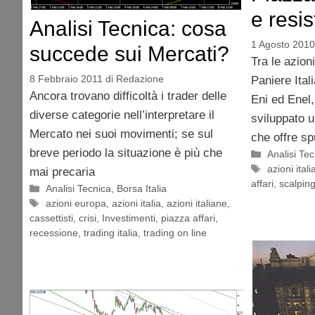
e resi
Analisi Tecnica: cosa
1 Agosto 2010
succede sui Mercati?
Tra le azioni
8 Febbraio 2011
di
Redazione
Paniere Ita
Ancora trovano difficoltà i trader delle
Eni ed Enel
diverse categorie nell’interpretare il
sviluppato 
Mercato nei suoi movimenti; se sul
che offre sp
breve periodo la situazione è più che
Categorie
Analisi Te
Tag
azioni itali
mai precaria
affari
,
scalpin
Categorie
Analisi Tecnica
,
Borsa Italia
Tag
azioni europa
,
azioni italia
,
azioni italiane
,
cassettisti
,
crisi
,
Investimenti
,
piazza affari
,
recessione
,
trading italia
,
trading on line