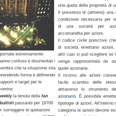
una quota della proprietà di u
Il possesso di (almeno) una 
condizione necessaria per e
di una società per azi
accomandita per azioni.
Il codice civile prescrive che
di società emettano azioni,
giornate estremamente
altri casi si può scegliere se 
 hanno confuso e disorientati i
venga rappresentata da a
sembra che la situazione stia
quote azionarie.
prendendo forma e definendo
Il ricorso alle azioni cons
upporti e target per le
facile scambio delle stes
venire:
attraverso lo strumento 
weekly
la tenuta della
fan
azionario.
È possibile emette
bullish
passante per 16700
tipologie di azioni. All’interno
r sorreggere le quotazioni
categoria le azioni devono es