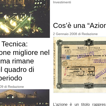
Investimenti
Cos’è una “Azio
2 Gennaio 2008
di
Redazione
 Tecnica:
ione migliore nel
 ma rimane
 il quadro di
periodo
09
di
Redazione
L’azione è un titolo rappres