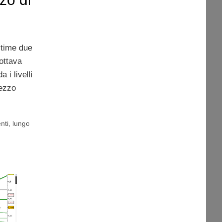
ltime due
ottava
 i livelli
rezzo
nti
,
lungo