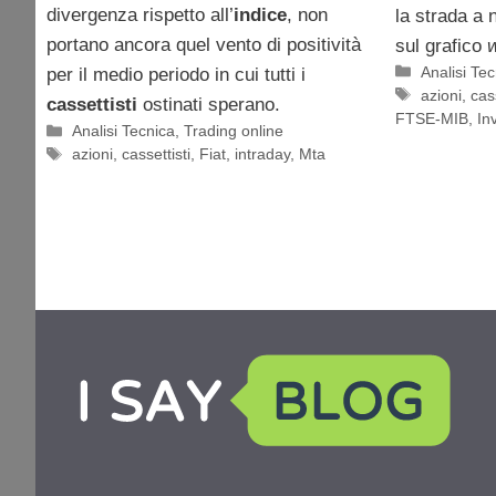
divergenza rispetto all’
indice
, non
la strada a 
portano ancora quel vento di positività
sul grafico
Categorie
Analisi Te
per il medio periodo in cui tutti i
Tag
azioni
,
cass
cassettisti
ostinati sperano.
FTSE-MIB
,
In
Categorie
Analisi Tecnica
,
Trading online
Tag
azioni
,
cassettisti
,
Fiat
,
intraday
,
Mta