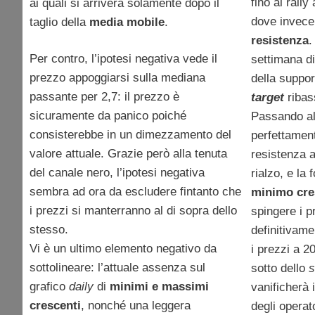
fino al rally
ai quali si arriverà solamente dopo il
dove invece 
taglio della
media mobile
.
resistenza
.
Per contro, l’ipotesi negativa vede il
settimana di
prezzo appoggiarsi sulla mediana
della suppor
passante per 2,7: il prezzo è
target
ribas
sicuramente da panico poiché
Passando a
consisterebbe in un dimezzamento del
perfettament
valore attuale. Grazie però alla tenuta
resistenza a
del canale nero, l’ipotesi negativa
rialzo, e la
sembra ad ora da escludere fintanto che
minimo cre
i prezzi si manterranno al di sopra dello
spingere i p
stesso.
definitivame
Vi è un ultimo elemento negativo da
i prezzi a 2
sottolineare: l’attuale assenza sul
sotto dello
s
grafico
daily
di
minimi e massimi
vanificherà i
crescenti
, nonché una leggera
degli operat