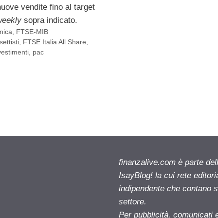
nuove vendite fino al target
weekly
sopra indicato.
cnica
,
FTSE-MIB
ettisti
,
FTSE Italia All Share
,
vestimenti
,
pac
finanzalive.com è parte d
IsayBlog! la cui rete editor
indipendente che contano su
settore.
Per pubblicità, comunicati 