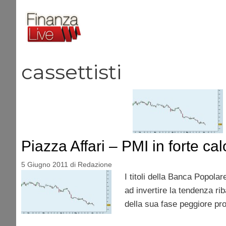
Vai
al
contenuto
cassettisti
Piazza Affari – PMI in forte cal
5 Giugno 2011
di
Redazione
I titoli della Banca Popola
ad invertire la tendenza rib
della sua fase peggiore pro