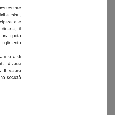
 possessore
ali e misti,
ecipare alle
dinaria, il
 a una quota
cioglimento
parmio e di
tti diversi
. Il valore
una società