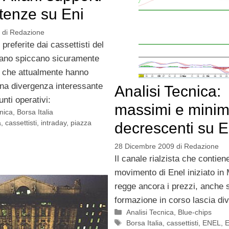
stenze su Eni
di
Redazione
 preferite dai cassettisti del
liano spiccano sicuramente
, che attualmente hanno
una divergenza interessante
Analisi Tecnica:
unti operativi:
massimi e minim
cnica
,
Borsa Italia
a
,
cassettisti
,
intraday
,
piazza
decrescenti su E
g
28 Dicembre 2009
di
Redazione
Il canale rialzista che contiene
movimento di Enel iniziato in
regge ancora i prezzi, anche 
formazione in corso lascia div
Categorie
Analisi Tecnica
,
Blue-chips
Tag
Borsa Italia
,
cassettisti
,
ENEL
,
E