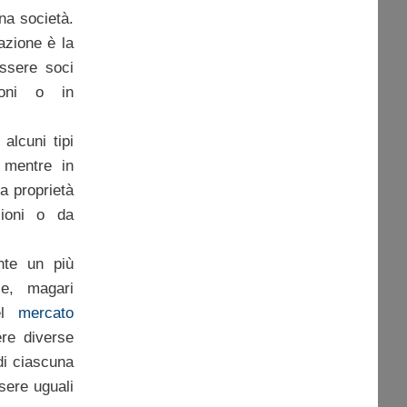
na società.
azione è la
ssere soci
oni o in
 alcuni tipi
 mentre in
la proprietà
zioni o da
ente un più
se, magari
del
mercato
re diverse
 di ciascuna
sere uguali