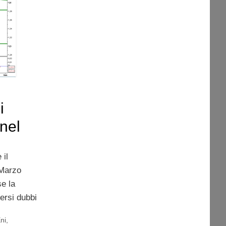
i
nel
 il
 Marzo
se la
ersi dubbi
ni
,