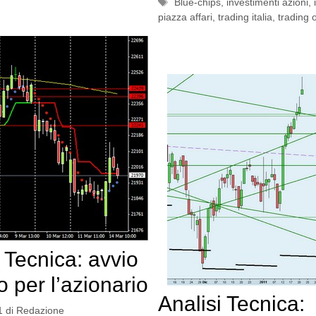
Tag
Blue-chips
,
investimenti azioni
,
piazza affari
,
trading italia
,
trading o
i Tecnica: avvio
o per l’azionario
Analisi Tecnica:
1
di
Redazione