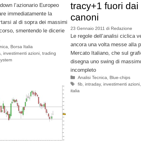
tracy+1 fuori dai
-down l’azionario Europeo
are immediatamente la
canoni
rtarsi al di sopra dei massimi
23 Gennaio 2011
di
Redazione
scorso, smentendo le dicerie
Le regole dell’analisi ciclica 
ancora una volta messe alla p
cnica
,
Borsa Italia
Mercato Italiano, che sul grafi
a
,
investimenti azioni
,
trading
system
disegna uno swing di massim
incompleto
Categorie
Analisi Tecnica
,
Blue-chips
Tag
fib
,
intraday
,
investimenti azioni
italia