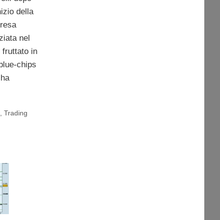
inizio della
presa
iziata nel
fruttato in
 blue-chips
 ha
i
,
Trading