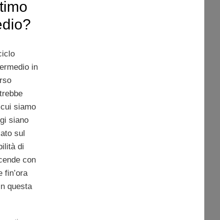
ltimo
edio?
ciclo
termedio in
rso
trebbe
n cui siamo
gi siano
iato sul
lità di
scende con
 fin’ora
in questa