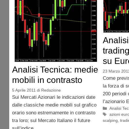
Analisi
tradin
su Eur
Analisi Tecnica: medie
23 Marzo 201
mobili in contrasto
Come previs
la forza di 
5 Aprile 2011
di
Redazione
200 periodi 
Sui Mercati Azionari le indicazioni date
l’azionario 
dalle classiche medie mobili sul grafico
Categorie
Analisi Te
orario sono estremamente in contrasto
Tag
azioni eur
tra loro; sul Mercato Italiano il future
scalping
,
tradi
sull’indice