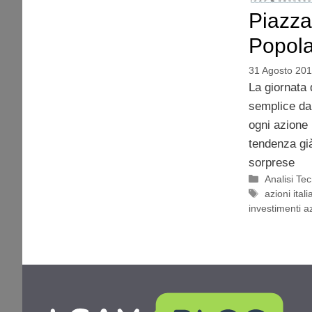
Piazza
Popol
31 Agosto 20
La giornata d
semplice da 
ogni azione 
tendenza già
sorprese
Categorie
Analisi Te
Tag
azioni itali
investimenti a