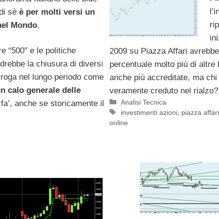
l’
 di sè
è per molti versi un
ri
 nel Mondo
.
in
re “500” e le politiche
2009 su Piazza Affari avrebbe 
drebbe la chiusura di diversi
percentuale molto più di altre
nterroga nel lungo periodo come
anche più accreditate, ma chi
n calo generale delle
veramente creduto nel rialzo?
Categorie
Analisi Tecnica
fa’, anche se storicamente il
Tag
investimenti azioni
,
piazza affar
online