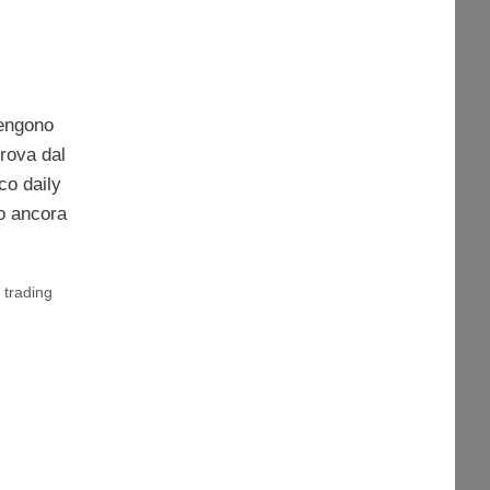
vengono
rova dal
co daily
o ancora
,
trading