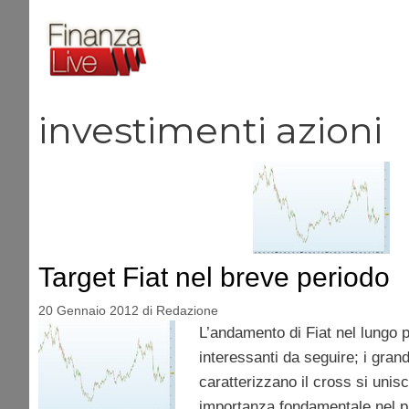
Vai
al
contenuto
investimenti azioni
Target Fiat nel breve periodo
20 Gennaio 2012
di
Redazione
L’andamento di Fiat nel lungo 
interessanti da seguire; i gran
caratterizzano il cross si unis
importanza fondamentale nel p