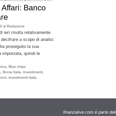
 Affari: Banco
are
10
di
Redazione
i ieri risulta relativamente
decifrare a scopo di analisi:
ha proseguito la sua
 impostata, quindi le
cnica
,
Blue-chips
a
,
Borsa Italia
,
Investimenti
,
zioni
,
investimenti italia
finanzalive.com è parte d