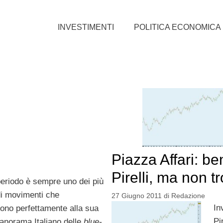
INVESTIMENTI
POLITICA ECONOMICA
Piazza Affari: be
Pirelli, ma non t
periodo è sempre uno dei più
di movimenti che
27 Giugno 2011
di
Redazione
In
cono perfettamente alla sua
Pi
anorama Italiano delle
blue-