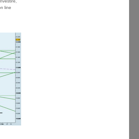
investire
,
n line