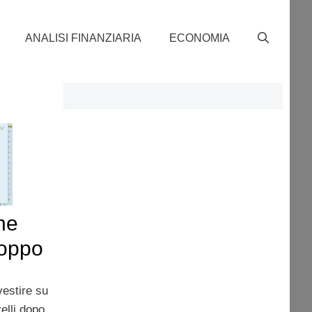
ANALISI FINANZIARIA
ECONOMIA
ne
roppo
vestire su
relli dopo