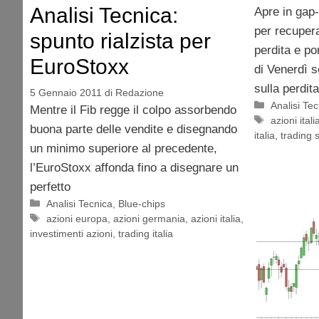
Analisi Tecnica:
Apre in gap
per recuper
spunto rialzista per
perdita e po
EuroStoxx
di Venerdì 
sulla perdita
5 Gennaio 2011
di
Redazione
Categorie
Analisi Te
Mentre il Fib regge il colpo assorbendo
Tag
azioni itali
buona parte delle vendite e disegnando
italia
,
trading 
un minimo superiore al precedente,
l’EuroStoxx affonda fino a disegnare un
perfetto
Categorie
Analisi Tecnica
,
Blue-chips
Tag
azioni europa
,
azioni germania
,
azioni italia
,
investimenti azioni
,
trading italia