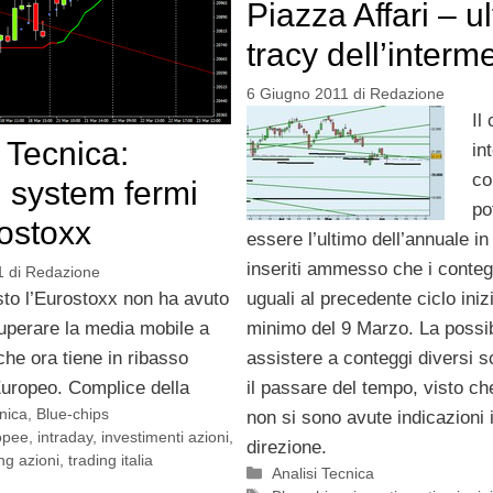
Piazza Affari – u
tracy dell’interm
6 Giugno 2011
di
Redazione
Il 
 Tecnica:
in
co
g system fermi
po
ostoxx
essere l’ultimo dell’annuale i
inseriti ammesso che i conteg
1
di
Redazione
uguali al precedente ciclo iniz
to l’Eurostoxx non ha avuto
minimo del 9 Marzo. La possibi
superare la media mobile a
assistere a conteggi diversi 
che ora tiene in ribasso
il passare del tempo, visto che
Europeo. Complice della
cnica
,
Blue-chips
non si sono avute indicazioni 
opee
,
intraday
,
investimenti azioni
,
direzione.
ng azioni
,
trading italia
Categorie
Analisi Tecnica