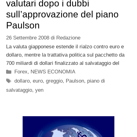
valutari dopo i dubbi
sull’approvazione del piano
Paulson
26 Settembre 2008
di
Redazione
La valuta giapponese estende il rialzo contro euro e
dollaro, mentre la trattativa politica sul pacchetto da
700 miliardi di dollari finalizzato al salvataggio del
Categorie
Forex
,
NEWS ECONOMIA
Tag
dollaro
,
euro
,
greggio
,
Paulson
,
piano di
salvataggio
,
yen