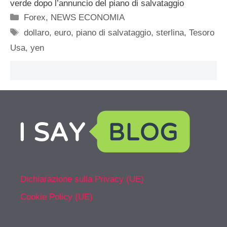
verde dopo l’annuncio del piano di salvataggio
Categorie
Forex
,
NEWS ECONOMIA
Tag
dollaro
,
euro
,
piano di salvataggio
,
sterlina
,
Tesoro
Usa
,
yen
Dichiarazione sulla Privacy (UE)
Cookie Policy (UE)