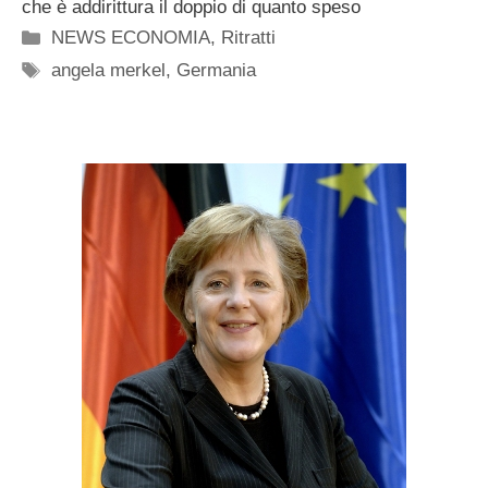
che è addirittura il doppio di quanto speso
Categorie
NEWS ECONOMIA
,
Ritratti
Tag
angela merkel
,
Germania