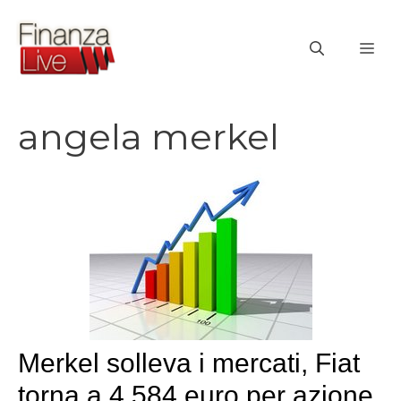
Vai
al
ME
contenuto
angela merkel
Merkel solleva i mercati, Fiat
torna a 4.584 euro per azione