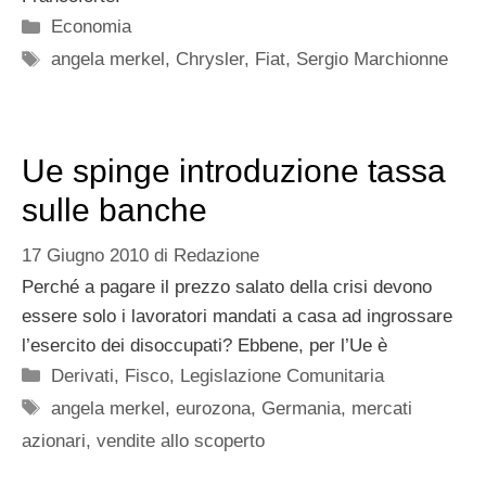
Categorie
Economia
Tag
angela merkel
,
Chrysler
,
Fiat
,
Sergio Marchionne
Ue spinge introduzione tassa
sulle banche
17 Giugno 2010
di
Redazione
Perché a pagare il prezzo salato della crisi devono
essere solo i lavoratori mandati a casa ad ingrossare
l’esercito dei disoccupati? Ebbene, per l’Ue è
Categorie
Derivati
,
Fisco
,
Legislazione Comunitaria
Tag
angela merkel
,
eurozona
,
Germania
,
mercati
azionari
,
vendite allo scoperto