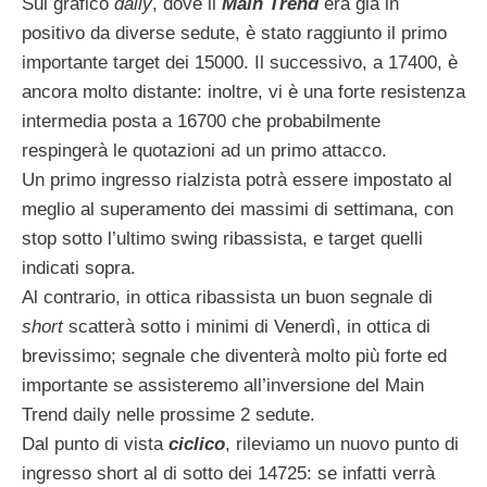
Sul grafico
daily
, dove il
Main Trend
era gia in
positivo da diverse sedute, è stato raggiunto il primo
importante target dei 15000. Il successivo, a 17400, è
ancora molto distante: inoltre, vi è una forte resistenza
intermedia posta a 16700 che probabilmente
respingerà le quotazioni ad un primo attacco.
Un primo ingresso rialzista potrà essere impostato al
meglio al superamento dei massimi di settimana, con
stop sotto l’ultimo swing ribassista, e target quelli
indicati sopra.
Al contrario, in ottica ribassista un buon segnale di
short
scatterà sotto i minimi di Venerdì, in ottica di
brevissimo; segnale che diventerà molto più forte ed
importante se assisteremo all’inversione del Main
Trend daily nelle prossime 2 sedute.
Dal punto di vista
ciclico
, rileviamo un nuovo punto di
ingresso short al di sotto dei 14725: se infatti verrà