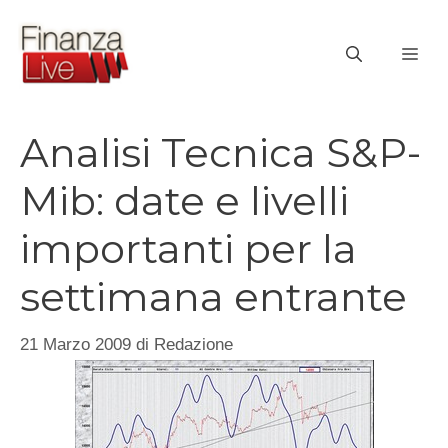
Vai
al
ME
contenuto
Analisi Tecnica S&P-
Mib: date e livelli
importanti per la
settimana entrante
21 Marzo 2009
di
Redazione