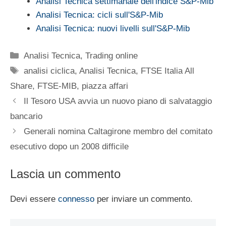
Analisi Tecnica settimanale dell'indice S&P-Mib
Analisi Tecnica: cicli sull'S&P-Mib
Analisi Tecnica: nuovi livelli sull'S&P-Mib
Categorie
Analisi Tecnica
,
Trading online
Tag
analisi ciclica
,
Analisi Tecnica
,
FTSE Italia All
Share
,
FTSE-MIB
,
piazza affari
Il Tesoro USA avvia un nuovo piano di salvataggio
bancario
Generali nomina Caltagirone membro del comitato
esecutivo dopo un 2008 difficile
Lascia un commento
Devi essere
connesso
per inviare un commento.