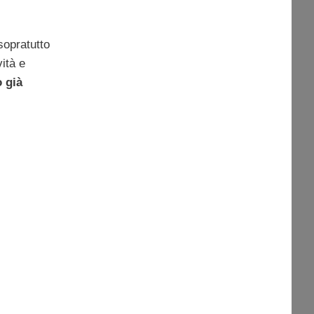
sopratutto
ità e
o già