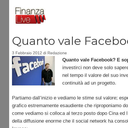
Vai
al
contenuto
Quanto vale Facebo
3 Febbraio 2012
di
Redazione
Quanto vale Facebook? E sop
investirci non deve solo saper
nel tempo il valore del suo i
continuità ad un progetto.
Partiamo dall’inizio e vediamo le stime sul valore; espe
grafico estremamente esaudiente che riproponiamo dopo 
come vediamo si colloca al terzo posto dopo Cina ed I
della diffusione enorme che il social network ha conso