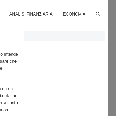
ANALISI FINANZIARIA
ECONOMIA
o intende
nsare che
e
 con un
ebook che
ersi conto
essa