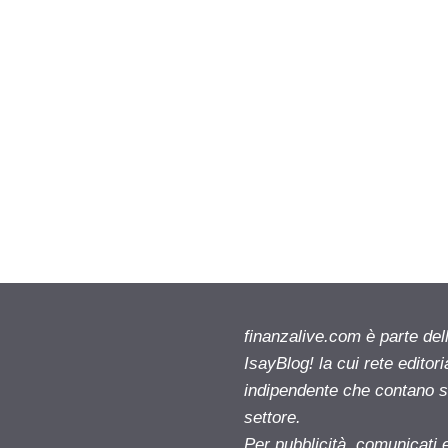
finanzalive.com è parte d
IsayBlog! la cui rete editor
indipendente che contano su
settore.
Per pubblicità, comunicati 