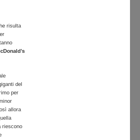
e risulta
er
stanno
cDonald’s
ale
iganti del
primo per
 minor
osì allora
uella
a riescono
e