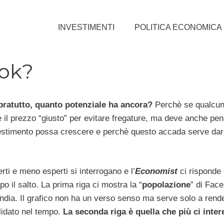
INVESTIMENTI
POLITICA ECONOMICA
ok?
ratutto, quanto potenziale ha ancora?
Perchè se qualcun
e il prezzo “giusto” per evitare fregature, ma deve anche pe
nvestimento possa crescere e perchè questo accada serve dar
rti e meno esperti si interrogano e l’
Economist
ci risponde
il salto. La prima riga ci mostra la “
popolazione
” di Fac
ndia. Il grafico non ha un verso senso ma serve solo a rend
lidato nel tempo.
La seconda riga è quella che più ci inter