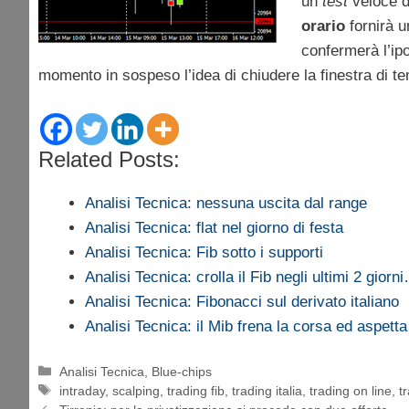
un
test
veloce d
orario
fornirà u
confermerà l’ipo
momento in sospeso l’idea di chiudere la finestra di te
Related Posts:
Analisi Tecnica: nessuna uscita dal range
Analisi Tecnica: flat nel giorno di festa
Analisi Tecnica: Fib sotto i supporti
Analisi Tecnica: crolla il Fib negli ultimi 2 giorn
Analisi Tecnica: Fibonacci sul derivato italiano
Analisi Tecnica: il Mib frena la corsa ed aspet
Categorie
Analisi Tecnica
,
Blue-chips
Tag
intraday
,
scalping
,
trading fib
,
trading italia
,
trading on line
,
t