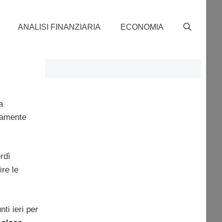
ANALISI FINANZIARIA
ECONOMIA
a
tamente
rdì
re le
ti ieri per