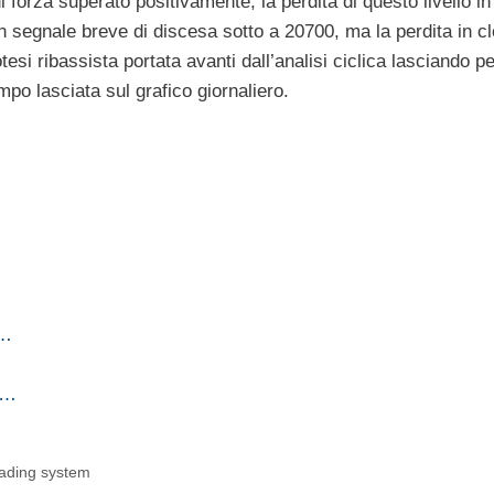
i forza superato positivamente; la perdita di questo livello i
n segnale breve di discesa sotto a 20700, ma la perdita in cl
tesi ribassista portata avanti dall’analisi ciclica lasciando per
mpo lasciata sul grafico giornaliero.
i…
ta…
rading system