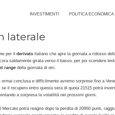
INVESTIMENTI
POLITICA ECONOMICA
n laterale
ne per il
derivato
italiano che apre la giornata a ridosso dell
cora saldamente girata verso il basso, per poi scendere len
el
range
della giornata di ieri.
 ormai conclusa e difficilmente avremo sorprese fino a Vene
se il recupero entro questa sera di quota 21515 potrà inverti
ntando a sorpresa la volatilità nei prossimi giorni.
l Mercato potrà reagire dopo la perdita di 20950 punti, raggiun