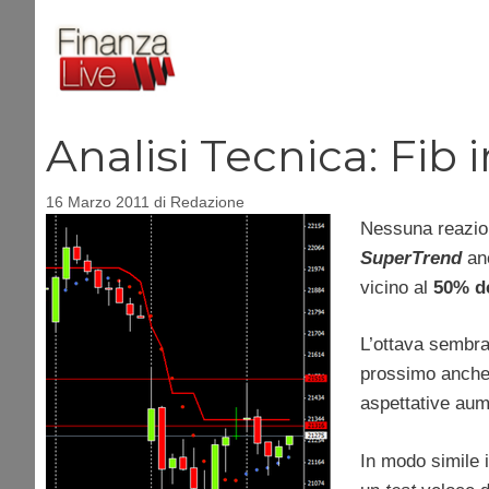
Vai
al
contenuto
Analisi Tecnica: Fib i
16 Marzo 2011
di
Redazione
Nessuna reazio
SuperTrend
an
vicino al
50% d
L’ottava sembra
prossimo anche 
aspettative aume
In modo simile i