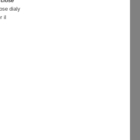
n
close
ose dialy
 il