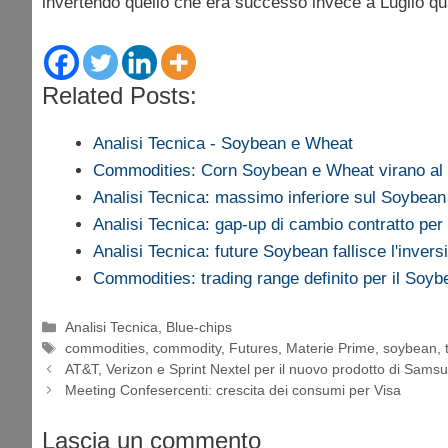
invertendo quello che era successo invece a Luglio qua
Related Posts:
Analisi Tecnica - Soybean e Wheat
Commodities: Corn Soybean e Wheat virano al 
Analisi Tecnica: massimo inferiore sul Soybean
Analisi Tecnica: gap-up di cambio contratto per
Analisi Tecnica: future Soybean fallisce l'invers
Commodities: trading range definito per il Soyb
Categorie
Analisi Tecnica
,
Blue-chips
Tag
commodities
,
commodity
,
Futures
,
Materie Prime
,
soybean
,
AT&T, Verizon e Sprint Nextel per il nuovo prodotto di Sams
Meeting Confesercenti: crescita dei consumi per Visa
Lascia un commento