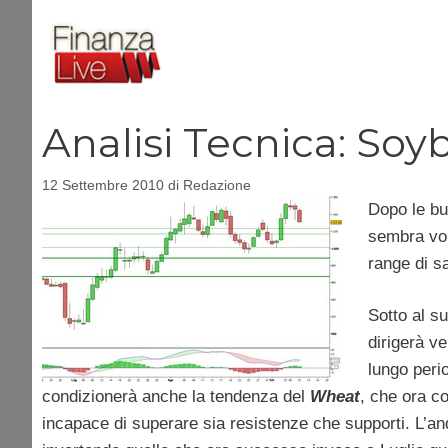
Vai
al
contenuto
Analisi Tecnica: Soy
12 Settembre 2010
di
Redazione
Dopo le bu
sembra vol
range di sa
Sotto al s
dirigerà v
lungo peri
condizionerà anche la tendenza del
Wheat
, che ora c
incapace di superare sia resistenze che supporti. L’a