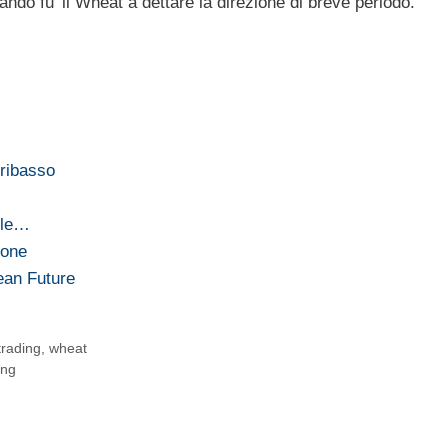
ndo fu’ il Wheat a dettare la direzione di breve periodo.
ribasso
 le…
ione
ean Future
trading
,
wheat
ung