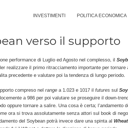
INVESTIMENTI
POLITICA ECONOMICA
bean verso il supporto
one performance di Luglio ed Agosto nel complesso, il
Soyb
er realizzare il primo ritracciamento importante per tornare
lita precedente e valutare poi la tendenza di lungo periodo.
upporto compreso nel
range
a 1.023 e 1017 il
futures
sul
Soy
elocemente a 986 per poi valutare se proseguire il down-tren
odo oppure tornare a salire. Una cosa è certa; l’andamento 
ome ora si trova assolutamente senza attori sul book di nego
ndamento del Soybean potrà invece dare una spinta al
Wheat