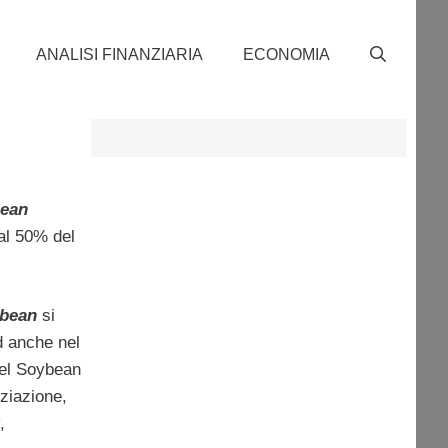
ANALISI FINANZIARIA
ECONOMIA
ean
 al 50% del
bean
si
d anche nel
del Soybean
ziazione,
,