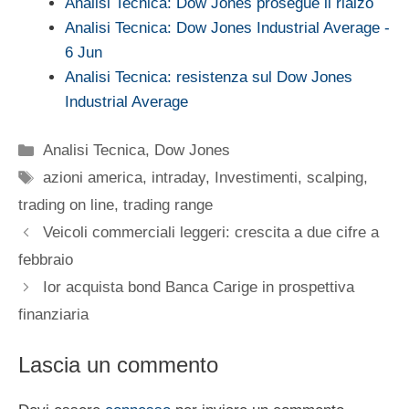
Analisi Tecnica: Dow Jones prosegue il rialzo
Analisi Tecnica: Dow Jones Industrial Average -
6 Jun
Analisi Tecnica: resistenza sul Dow Jones
Industrial Average
Categorie
Analisi Tecnica
,
Dow Jones
Tag
azioni america
,
intraday
,
Investimenti
,
scalping
,
trading on line
,
trading range
Veicoli commerciali leggeri: crescita a due cifre a
febbraio
Ior acquista bond Banca Carige in prospettiva
finanziaria
Lascia un commento