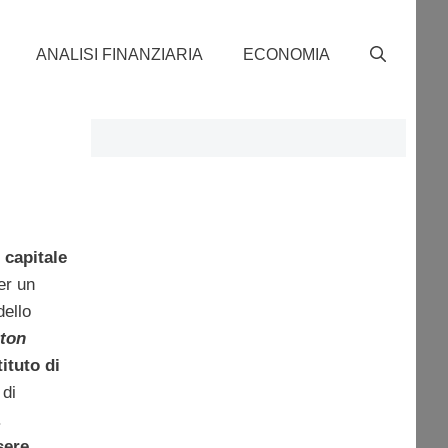
ANALISI FINANZIARIA
ECONOMIA
capitale
er un
dello
ton
ituto di
 di
.
sere