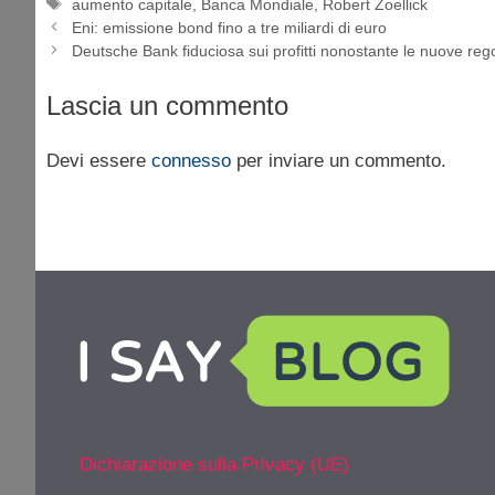
Tag
aumento capitale
,
Banca Mondiale
,
Robert Zoellick
Eni: emissione bond fino a tre miliardi di euro
Deutsche Bank fiduciosa sui profitti nonostante le nuove reg
Lascia un commento
Devi essere
connesso
per inviare un commento.
Dichiarazione sulla Privacy (UE)