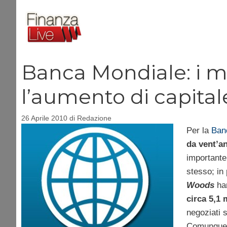
Vai
al
contenuto
Banca Mondiale: i 
l’aumento di capital
26 Aprile 2010
di
Redazione
Per la
Ban
da vent’an
importante
stesso; in 
Woods
han
circa 5,1 
negoziati 
Comunque,