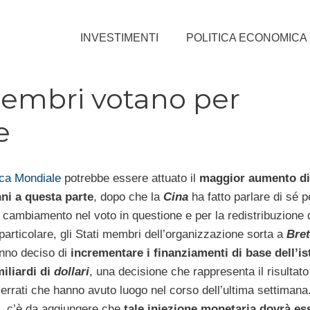
INVESTIMENTI
POLITICA ECONOMICA
membri votano per
e
ca Mondiale
potrebbe essere attuato il
maggior aumento di 
ni a questa parte
, dopo che la
Cina
ha fatto parlare di sé p
 cambiamento nel voto in questione e per la redistribuzione 
particolare, gli Stati membri dell’organizzazione sorta a
Bret
no deciso di
incrementare i finanziamenti di base dell’ist
miliardi di
dollari
, una decisione che rappresenta il risultato
serrati che hanno avuto luogo nel corso dell’ultima settimana
 c’è da aggiungere che
tale iniezione monetaria dovrà es