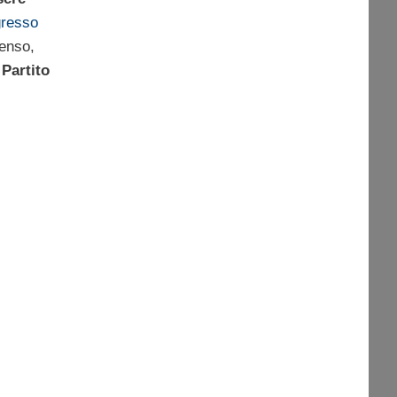
resso
senso,
 Partito