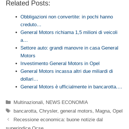
Related Posts:
Obbligazioni non convertite: in pochi hanno
creduto…
General Motors richiama 1,5 milioni di veicoli
a…
Settore auto: grandi manovre in casa General
Motors
Investimento General Motors in Opel
General Motors incassa altri due miliardi di
dollari…
General Motors è ufficialmente in bancarotta.…
Categorie
Multinazionali
,
NEWS ECONOMIA
Tag
bancarotta
,
Chrysler
,
general motors
,
Magna
,
Opel
Recessione economica: buone notizie dal
superindice Ocse