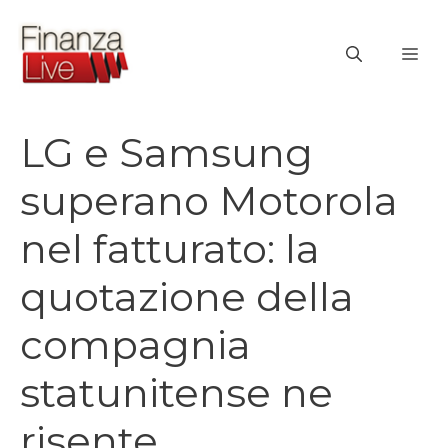
Vai
al
ME
contenuto
LG e Samsung
superano Motorola
nel fatturato: la
quotazione della
compagnia
statunitense ne
risente