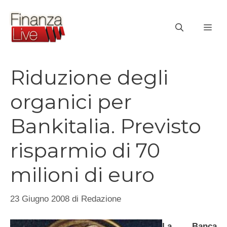
Vai
al
ME
contenuto
Riduzione degli
organici per
Bankitalia. Previsto
risparmio di 70
milioni di euro
23 Giugno 2008
di
Redazione
La Banca