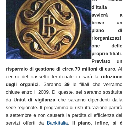
d’Italia
avvierà a
breve un
piano di
riorganizzazi
one delle
proprie filiali.
Previsto un
risparmio di gestione di circa 70 milioni di euro.
Al
centro del riassetto territoriale ci sarà la
riduzione
degli organici
. Saranno
39
le filiali che verranno
chiuse entro il 2009. Di queste, sei saranno sostituite
da
Unità di vigilanza
che saranno dipendenti dalla
sede regionale. Il programma di ristrutturazione partirà
a settembre e non causerà la perdita di efficienza dei
servizi offerti da
Bankitalia
.
Il piano, infine, si è