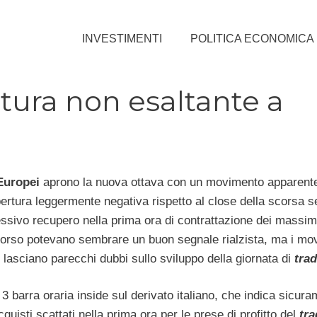
INVESTIMENTI
POLITICA ECONOMICA
rtura non esaltante a
Europei
aprono la nuova ottava con un movimento apparen
pertura leggermente negativa rispetto al close della scorsa s
essivo recupero nella prima ora di contrattazione dei massimi
orso potevano sembrare un buon segnale rialzista, ma i mo
 lasciano parecchi dubbi sullo sviluppo della giornata di
tra
3 barra oraria inside sul derivato italiano, che indica sicur
cquisti scattati nella prima ora per le prese di profitto del
tr