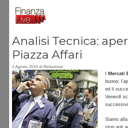
Vai
al
contenuto
Analisi Tecnica: ape
Piazza Affari
2 Agosto 2010
di
Redazione
I
Mercati 
buono; l’a
ed il succ
Venerdì sc
successivi
Siamo alla 
stop agli a