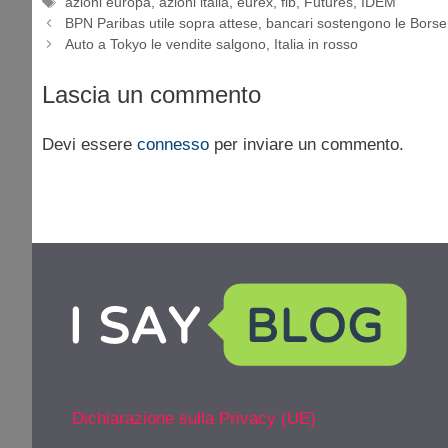
Tag
azioni europa
,
azioni italia
,
eurex
,
fib
,
Futures
,
IDEM
BPN Paribas utile sopra attese, bancari sostengono le Borse
Auto a Tokyo le vendite salgono, Italia in rosso
Lascia un commento
Devi essere
connesso
per inviare un commento.
Dichiarazione sulla Privacy (UE)