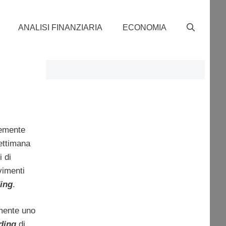
ANALISI FINANZIARIA
ECONOMIA
temente
ettimana
 di
vimenti
ding
.
amente uno
ading
di