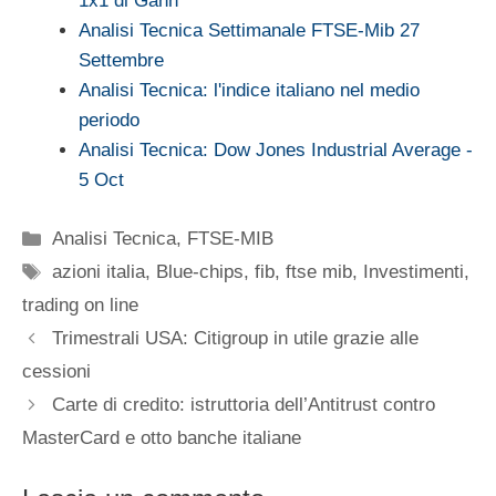
1x1 di Gann
Analisi Tecnica Settimanale FTSE-Mib 27
Settembre
Analisi Tecnica: l'indice italiano nel medio
periodo
Analisi Tecnica: Dow Jones Industrial Average -
5 Oct
Categorie
Analisi Tecnica
,
FTSE-MIB
Tag
azioni italia
,
Blue-chips
,
fib
,
ftse mib
,
Investimenti
,
trading on line
Trimestrali USA: Citigroup in utile grazie alle
cessioni
Carte di credito: istruttoria dell’Antitrust contro
MasterCard e otto banche italiane