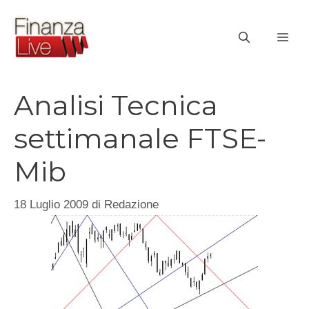
Vai
al
ME
contenuto
Analisi Tecnica
settimanale FTSE-
Mib
18 Luglio 2009
di
Redazione