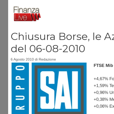
Vai
al
contenuto
Chiusura Borse, le Az
del 06-08-2010
6 Agosto 2010
di
Redazione
FTSE Mib i
+4,67% Fon
+1,59% Tel
+0,96% Un
+0,38% Me
+0,06% Ex