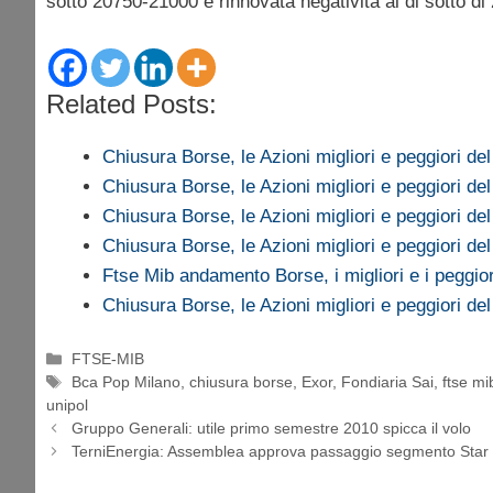
sotto 20750-21000 e rinnovata negatività al di sotto di
Related Posts:
Chiusura Borse, le Azioni migliori e peggiori de
Chiusura Borse, le Azioni migliori e peggiori de
Chiusura Borse, le Azioni migliori e peggiori de
Chiusura Borse, le Azioni migliori e peggiori de
Ftse Mib andamento Borse, i migliori e i peggio
Chiusura Borse, le Azioni migliori e peggiori de
Categorie
FTSE-MIB
Tag
Bca Pop Milano
,
chiusura borse
,
Exor
,
Fondiaria Sai
,
ftse mi
unipol
Gruppo Generali: utile primo semestre 2010 spicca il volo
TerniEnergia: Assemblea approva passaggio segmento Star