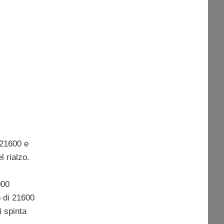
 21600 e
l rialzo.
000
 di 21600
i spinta