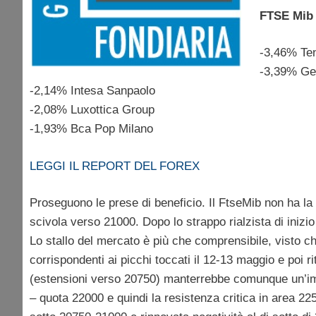
FTSE Mib i
-3,46% Ten
-3,39% Ge
-2,14% Intesa Sanpaolo
-2,08% Luxottica Group
-1,93% Bca Pop Milano
LEGGI IL REPORT DEL FOREX
Proseguono le prese di beneficio. Il FtseMib non ha la
scivola verso 21000. Dopo lo strappo rialzista di inizio
Lo stallo del mercato è più che comprensibile, visto che 
corrispondenti ai picchi toccati il 12-13 maggio e poi ri
(estensioni verso 20750) manterrebbe comunque un’im
– quota 22000 e quindi la resistenza critica in area 22