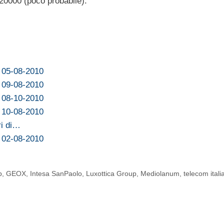
 20000 (poco probabile).
l 05-08-2010
l 09-08-2010
l 08-10-2010
l 10-08-2010
ri di…
l 02-08-2010
b
,
GEOX
,
Intesa SanPaolo
,
Luxottica Group
,
Mediolanum
,
telecom itali