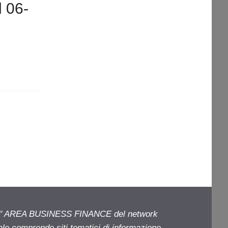
l 06-
ell' AREA BUSINESS FINANCE del network
iale comprende siti tematici di informazione