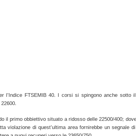
er l’Indice FTSEMIB 40. I corsi si spingono anche sotto i
e 22600.
do il primo obbiettivo situato a ridosso delle 22500/400; dove
tta violazione di quest’ultima area fornirebbe un segnale di
tere a nuovi recuperi verso le 23650/750.