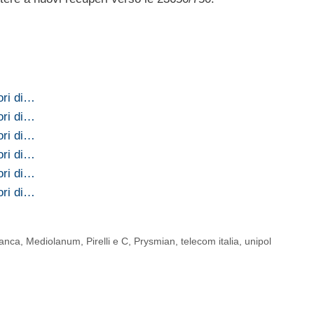
ori di…
ori di…
ori di…
ori di…
ori di…
ori di…
anca
,
Mediolanum
,
Pirelli e C
,
Prysmian
,
telecom italia
,
unipol