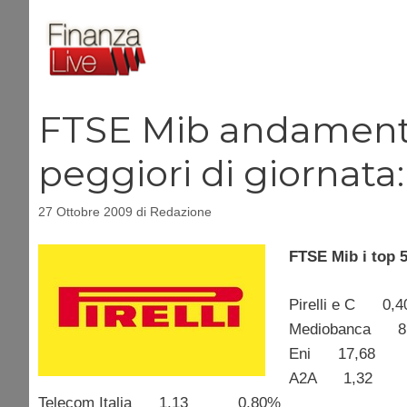
Vai
al
contenuto
FTSE Mib andamento B
peggiori di giornata
27 Ottobre 2009
di
Redazione
FTSE Mib i top 5
Pirelli e C 
Mediobanca
Eni 17,68
A2A 1,32 
Telecom Italia 1,13 0,80%