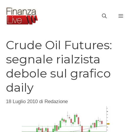
Vai
al
ME
contenuto
Crude Oil Futures:
segnale rialzista
debole sul grafico
daily
18 Luglio 2010
di
Redazione