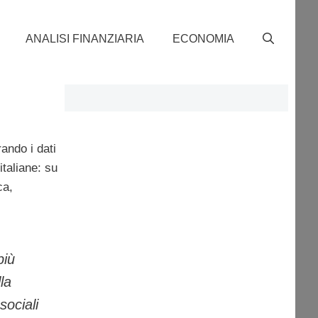
ANALISI FINANZIARIA
ECONOMIA
rando i dati
italiane: su
ca,
più
la
sociali