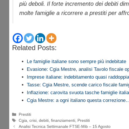
più deboli. Il forte incremento dei debiti di
molte famiglie a ricorrere a prestiti per affr
Related Posts:
Le famiglie italiane sono sempre più indebitate
Evasione: Cgia Mestre, analisi Tavolo fiscale op
Imprese italiane: indebitamento quasi raddoppi
Tasse: Cgia Mestre, scende carico fiscale famig
Inflazione: carovita svuota tasche famiglie itali
Cgia Mestre: a ogni italiano questa correzione
Categorie
Prestiti
Tag
Cgia
,
crisi
,
debiti
,
finanziamenti
,
Prestiti
Analisi Tecnica Settimanale FTSE-Mib – 15 Agosto