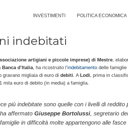
INVESTIMENTI
POLITICA ECONOMICA
ni indebitati
ssociazione artigiani e piccole imprese) di Mestre
, elabo
a
Banca d’Italia
, ha ricostruito l’
indebitamento
delle famiglie 
o gravano migliaia di euro di
debiti
. A
Lodi
, prima in classifi
 mila euro di debito (in media) a famiglia.
ce più indebitate sono quelle con i livelli di reddito 
– ha affermato
Giuseppe Bortolussi
, segretario del
famiglie in difficoltà molte appartengono alle fasce 