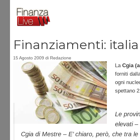
Vai
al
contenuto
Finanziamenti: italia
15 Agosto 2009
di
Redazione
La
Cgia (a
forniti dall
ogni nucle
spettano 21
Le provin
elevati 
Cgia di Mestre – E’ chiaro, però, che tra le 