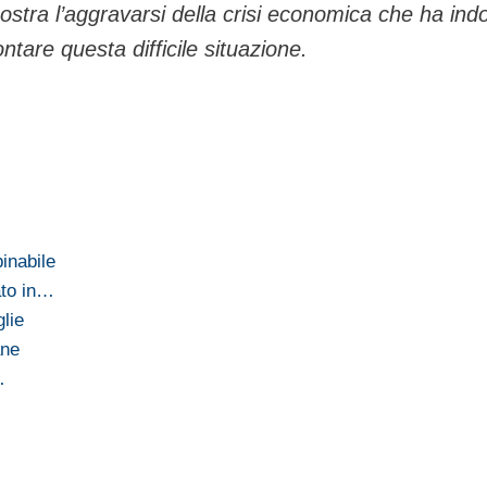
mostra l’aggravarsi della crisi economica che ha ind
ontare questa difficile situazione.
inabile
ato in…
lie
ane
…