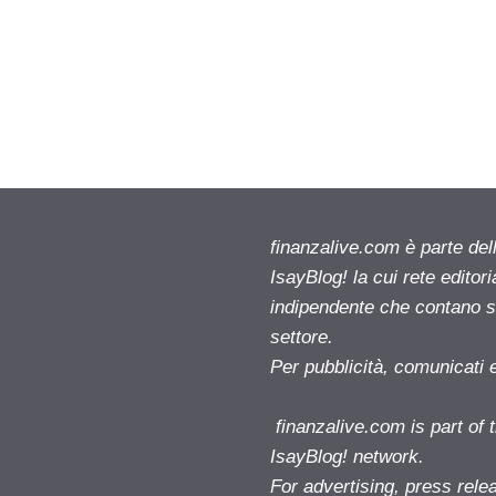
finanzalive.com è parte d
IsayBlog! la cui rete editor
indipendente che contano su
settore.
Per pubblicità, comunicati 
finanzalive.com is part o
IsayBlog! network.
For advertising, press rele