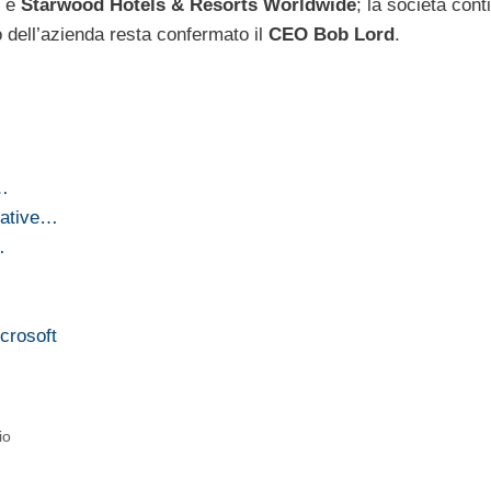
r e
Starwood Hotels & Resorts Worldwide
; la società cont
 dell’azienda resta confermato il
CEO Bob Lord
.
i…
tative…
…
icrosoft
io