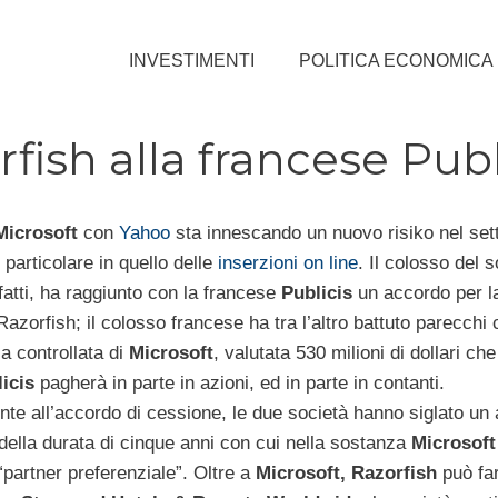
INVESTIMENTI
POLITICA ECONOMICA
fish alla francese Publ
Microsoft
con
Yahoo
sta innescando un nuovo risiko nel set
n particolare in quello delle
inserzioni on line
. Il colosso del 
fatti, ha raggiunto con la francese
Publicis
un accordo per l
Razorfish; il colosso francese ha tra l’altro battuto parecchi 
la controllata di
Microsoft
, valutata 530 milioni di dollari che
icis
pagherà in parte in azioni, ed in parte in contanti.
te all’accordo di cessione, le due società hanno siglato un
ella durata di cinque anni con cui nella sostanza
Microsoft
“partner preferenziale”. Oltre a
Microsoft, Razorfish
può far