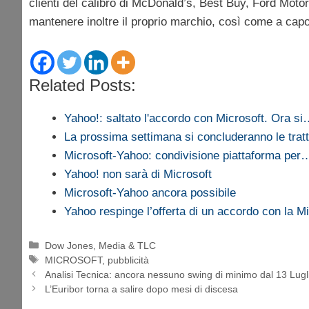
clienti del calibro di McDonald’s, Best Buy, Ford Moto
mantenere inoltre il proprio marchio, così come a capo
Related Posts:
Yahoo!: saltato l'accordo con Microsoft. Ora s
La prossima settimana si concluderanno le trat
Microsoft-Yahoo: condivisione piattaforma per
Yahoo! non sarà di Microsoft
Microsoft-Yahoo ancora possibile
Yahoo respinge l’offerta di un accordo con la M
Categorie
Dow Jones
,
Media & TLC
Tag
MICROSOFT
,
pubblicità
Analisi Tecnica: ancora nessuno swing di minimo dal 13 Lugl
L’Euribor torna a salire dopo mesi di discesa