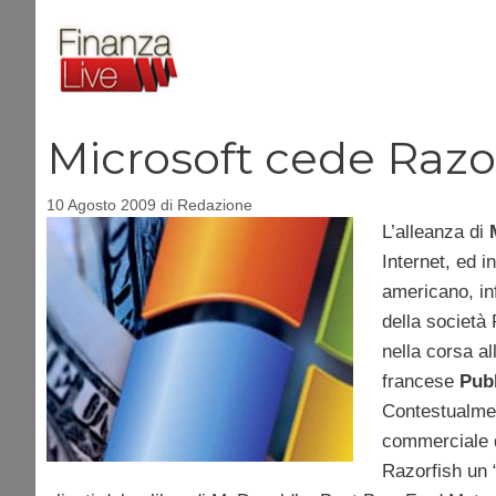
Vai
al
contenuto
Microsoft cede Razor
10 Agosto 2009
di
Redazione
L’alleanza di
Internet, ed i
americano, in
della società 
nella corsa al
francese
Publ
Contestualmen
commerciale d
Razorfish un 