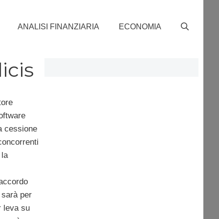
ANALISI FINANZIARIA
ECONOMIA
icis
tore
software
a cessione
concorrenti
 la
 accordo
sarà per
 leva su