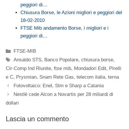
peggiori di…
Chiusura Borse, le Azioni migliori e peggiori del
18-02-2010
FTSE Mib andamento Borse, i migliori e i
peggiori di…
Categorie
FTSE-MIB
Tag
Ansaldo STS
,
Banco Popolare
,
chiusura borse
,
Cir-Comp Ind Riunite
,
ftse mib
,
Mondadori Edit
,
Pirelli
e C
,
Prysmian
,
Snam Rete Gas
,
telecom italia
,
terna
Fotovoltaico: Enel, Stm e Sharp a Catania
Nestlè cede Alcon a Novartis per 28 miliardi di
dollari
Lascia un commento