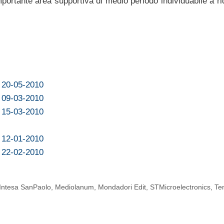
mportante area supportiva di medio periodo individuabile a r
l 20-05-2010
l 09-03-2010
l 15-03-2010
l 12-01-2010
l 22-02-2010
Intesa SanPaolo
,
Mediolanum
,
Mondadori Edit
,
STMicroelectronics
,
Te