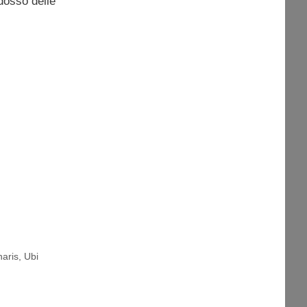
idosso delle
naris
,
Ubi