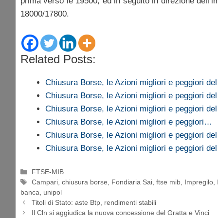
prima verso le 19500, ed in seguito in direzione dell’i
18000/17800.
Related Posts:
Chiusura Borse, le Azioni migliori e peggiori de
Chiusura Borse, le Azioni migliori e peggiori de
Chiusura Borse, le Azioni migliori e peggiori de
Chiusura Borse, le Azioni migliori e peggiori…
Chiusura Borse, le Azioni migliori e peggiori de
Chiusura Borse, le Azioni migliori e peggiori de
Categorie
FTSE-MIB
Tag
Campari
,
chiusura borse
,
Fondiaria Sai
,
ftse mib
,
Impregilo
,
banca
,
unipol
Titoli di Stato: aste Btp, rendimenti stabili
Il Cln si aggiudica la nuova concessione del Gratta e Vinci