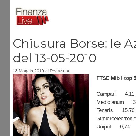
Vai
al
contenuto
Chiusura Borse: le Az
del 13-05-2010
13 Maggio 2010
di
Redazione
FTSE Mib i top 5
Campari 4,
Mediolanum
Tenaris 15
Stmicroelect
Unipol 0,7