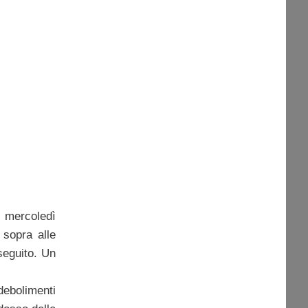
i mercoledì
 sopra alle
seguito. Un
debolimenti