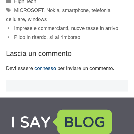
Categorie
High Tech
Tag
MICROSOFT
,
Nokia
,
smartphone
,
telefonia
cellulare
,
windows
Imprese e commercianti, nuove tasse in arrivo
Plico in ritardo, sì al rimborso
Lascia un commento
Devi essere
connesso
per inviare un commento.