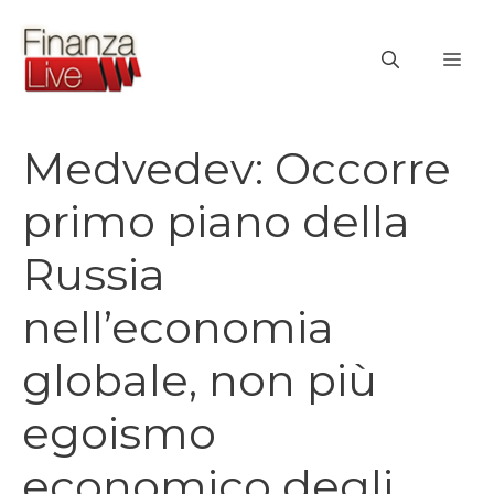
Vai
al
ME
contenuto
Medvedev: Occorre
primo piano della
Russia
nell’economia
globale, non più
egoismo
economico degli